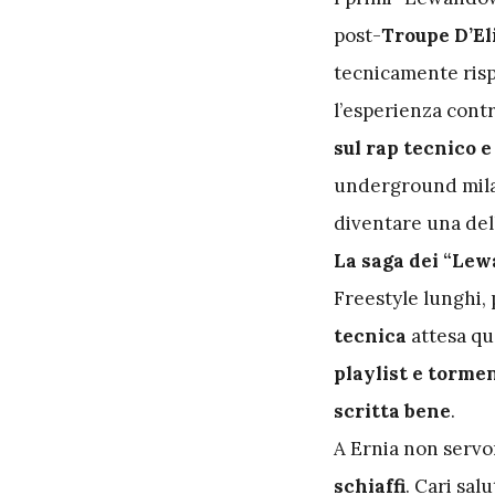
post-
Troupe D’El
tecnicamente rispe
l’esperienza cont
sul rap tecnico e
underground mil
diventare una del
La saga dei “Le
Freestyle lunghi, 
tecnica
attesa qu
playlist e torme
scritta bene
.
A Ernia non servo
schiaffi
. Cari salu