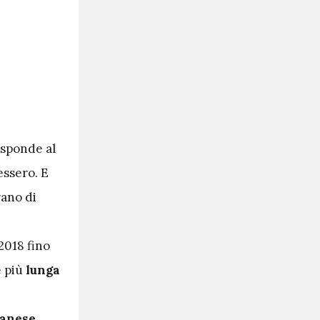
isponde al
essero. E
rano di
2018 fino
e più
lunga
lanese