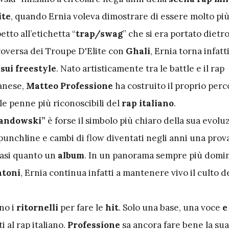
ite
, quando Ernia voleva dimostrare di essere molto più
tto all’etichetta “
trap/swag
” che si era portato dietr
roversa dei Troupe D'Elite con
Ghali
, Ernia torna infatt
 sui freestyle
. Nato artisticamente tra le battle e il rap
anese,
Matteo Professione
ha costruito il proprio perc
le penne più riconoscibili del
rap italiano
.
wandowski”
è forse il simbolo più chiaro della sua evolu
punchline e cambi di flow diventati negli anni una prov
asi quanto un
album
. In un panorama sempre più domi
ntoni
, Ernia continua infatti a mantenere vivo il culto d
no i
ritornelli
per fare le
hit
. Solo una base, una voce
e
ti al rap italiano.
Professione
sa ancora fare bene la sua