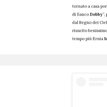
tornato a casa po
di fianco
Dobby
”,
dal Regno dei Cieli
riuscito benissim
tempo più Ernia
l