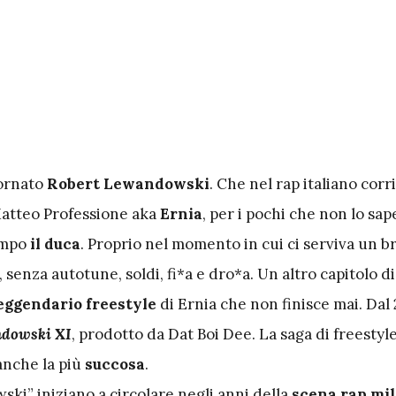
tornato
Robert Lewandowski
. Che nel rap italiano corr
atteo Professione aka
Ernia
, per i pochi che non lo sap
empo
il duca
. Proprio nel momento in cui ci serviva un b
, senza autotune, soldi, fi*a e dro*a. Un altro capitolo di
eggendario freestyle
di Ernia che non finisce mai. Dal 
dowski XI
, prodotto da Dat Boi Dee. La saga di freestyl
 anche la più
succosa
.
ki” iniziano a circolare negli anni della
scena rap mi