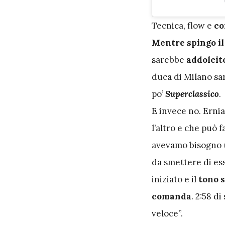
T
ecnica, flow e
co
Mentre spingo il
sarebbe
addolcit
duca di Milano sar
po’
Superclassico
.
E invece no. Erni
l’altro e che può 
avevamo bisogno u
da smettere di e
iniziato e il
tono s
comanda
. 2:58 di
veloce”.