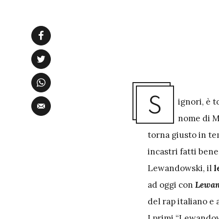
S
ignori, è 
nome di M
torna giusto in t
incastri fatti bene
Lewandowski, il
l
ad oggi con
Lewan
del rap italiano e
I primi “Lewandows