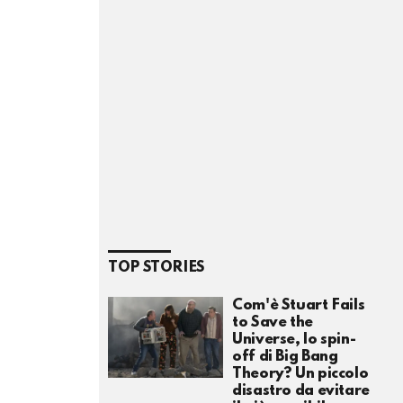
TOP STORIES
Com'è Stuart Fails
to Save the
Universe, lo spin-
off di Big Bang
Theory? Un piccolo
disastro da evitare