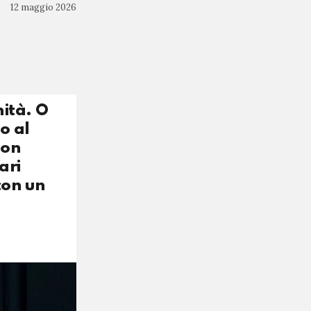
12 maggio 2026
nità. O
o al
non
ari
con un