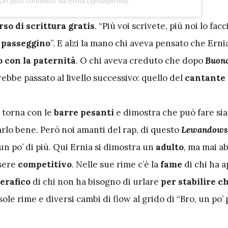
Un post condiviso da Ernia (@holyernia)
rso di scrittura gratis
. “Più voi scrivete, più noi lo fac
 passeggino
”. E alzi la mano chi aveva pensato che Ernia
o con la paternità
. O chi aveva creduto che dopo
Buona
ebbe passato al livello successivo: quello del
cantante
a torna con le
barre pesanti
e dimostra che può fare sia
farlo bene. Però noi amanti del rap, di questo
Lewandows
n po’ di più. Qui Ernia si dimostra un
adulto
, ma mai a
ssere
competitivo
. Nelle sue rime c’è la
fame
di chi ha 
erafico
di chi non ha bisogno di urlare
per stabilire ch
 sole rime e diversi cambi di flow al grido di “Bro, un po’ 