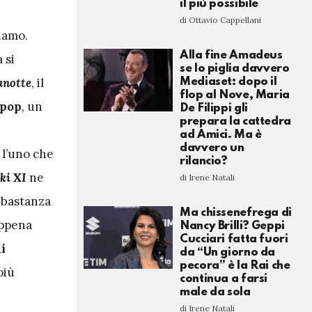
il più possibile
di Ottavio Cappellani
ciamo.
Alla fine Amadeus
 si
se lo piglia davvero
notte
, il
Mediaset: dopo il
flop al Nove, Maria
 pop
, un
De Filippi gli
prepara la cattedra
ad Amici. Ma è
davvero un
 l’uno che
rilancio?
ki XI
ne
di Irene Natali
bbastanza
Ma chissenefrega di
appena
Nancy Brilli? Geppi
Cucciari fatta fuori
i
da “Un giorno da
pecora” è la Rai che
più
continua a farsi
male da sola
di Irene Natali