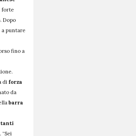
 forte
o. Dopo
i a puntare
orso fino a
zione.
a di
forza
nato da
ella
barra
 tanti
. “Sei