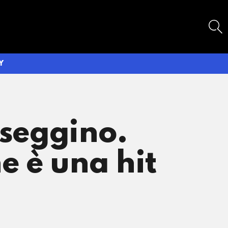
SEARCH
Y
sseggino.
e è una hit