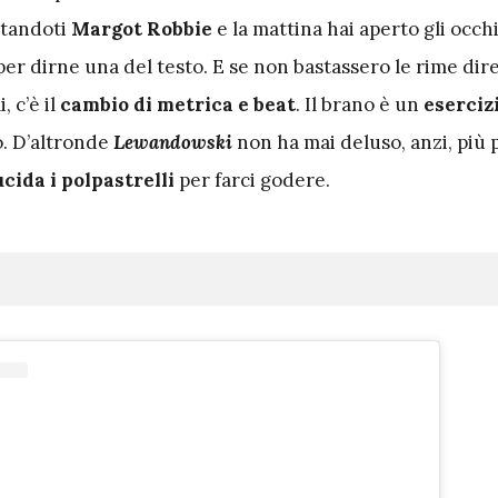
rtandoti
Margot Robbie
e la mattina hai aperto gli occh
 per dirne una del testo. E se non bastassero le rime di
, c’è il
cambio di metrica e beat
. Il brano è un
esercizi
o. D’altronde
Lewandowski
non ha mai deluso, anzi, più p
ucida i polpastrelli
per farci godere.