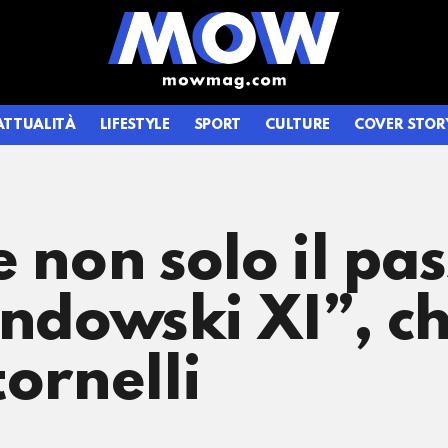
ATTUALITÀ
LIFESTYLE
SPORT
CULTURE
COVER STOR
e non solo il pa
dowski XI”, ch
tornelli