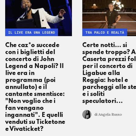
IL LIVE ERA UNA LEGEND
TRA PALCO E REALTÀ
Che caz*o succede
Certe notti… si
con i biglietti del
spende troppo? A
concerto di John
Caserta prezzi fol
Legend a Napoli? Il
per il concerto di
live era in
Ligabue alla
programma (poi
Reggia: hotel e
annullato) e il
parcheggi alle ste
cantante smentisce:
e i soliti
"Non voglio che i
speculatori...
fan vengano
di Angela Russo
ingannati". E quelli
venduti su Ticketone
e Vivaticket?