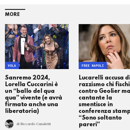
MORE
VOLA
FREE NAPOLI
Sanremo 2024,
Lucarelli accusa d
Lorella Cuccarini è
razzismo chi fisch
un “ballo del qua
contro Geolier ma 
qua” vivente (e avrà
cantante la
firmato anche una
smentisce in
liberatoria)
conferenza stam
“Sono soltanto
di Riccardo Canaletti
pareri”