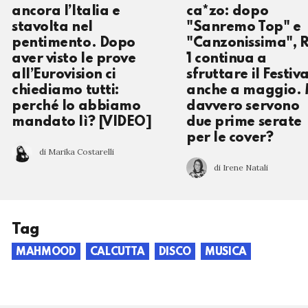
ancora l’Italia e
ca*zo: dopo
stavolta nel
"Sanremo Top" e
pentimento. Dopo
"Canzonissima", R
aver visto le prove
1 continua a
all’Eurovision ci
sfruttare il Festiva
chiediamo tutti:
anche a maggio.
perché lo abbiamo
davvero servono
mandato lì? [VIDEO]
due prime serate
per le cover?
di Marika Costarelli
di Irene Natali
Tag
MAHMOOD
CALCUTTA
DISCO
MUSICA