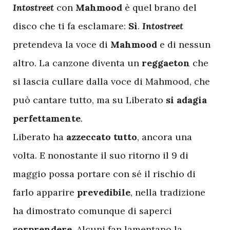
Intostreet
con
Mahmood
è quel brano del
disco che ti fa esclamare:
Sì
.
Intostreet
pretendeva la voce di
Mahmood
e di nessun
altro. La canzone diventa un
reggaeton
che
si lascia cullare dalla voce di Mahmood, che
può cantare tutto, ma su Liberato
si adagia
perfettamente
.
Liberato ha
azzeccato tutto
, ancora una
volta. E nonostante il suo ritorno il 9 di
maggio possa portare con sé il rischio di
farlo apparire
prevedibile
, nella tradizione
ha dimostrato comunque di saperci
sorprendere
. Alcuni fan lamentano la