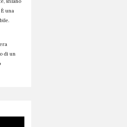
e, sfilano
. È una
bile.
’era
ro di un
o