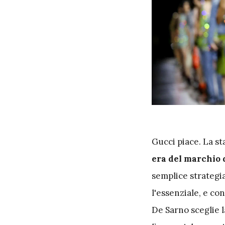
G
ucci piace. La s
era del marchio 
semplice strategi
l'essenziale, e co
De Sarno sceglie l