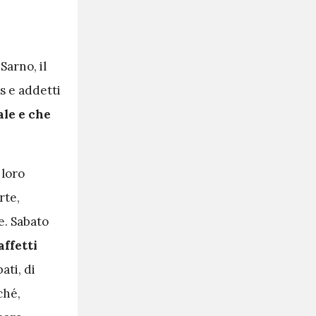
Sarno, il
s e addetti
ale e che
 loro
rte,
re. Sabato
affetti
ati, di
ché,