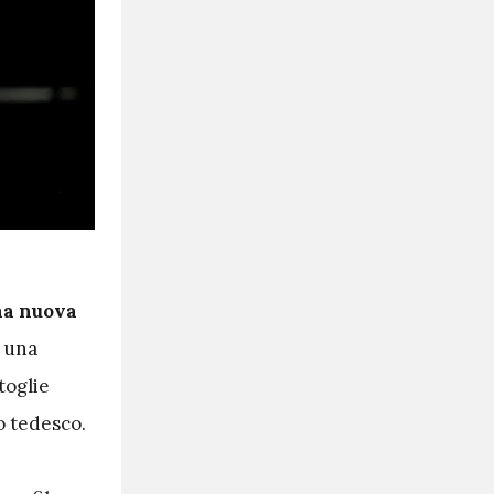
na nuova
a una
toglie
o tedesco.