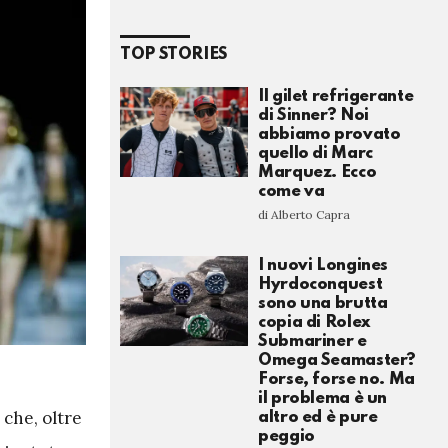
TOP STORIES
Il gilet refrigerante
di Sinner? Noi
abbiamo provato
quello di Marc
Marquez. Ecco
come va
di Alberto Capra
I nuovi Longines
Hyrdoconquest
sono una brutta
copia di Rolex
Submariner e
Omega Seamaster?
Forse, forse no. Ma
il problema è un
 che, oltre
altro ed è pure
peggio