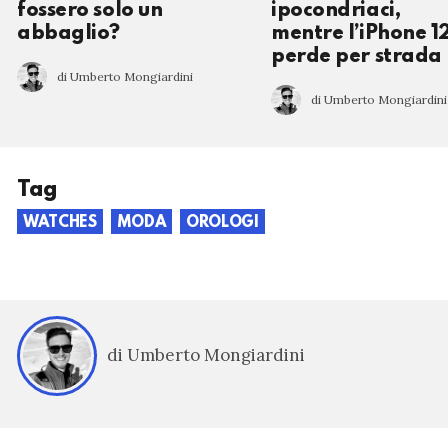
fossero solo un
ipocondriaci,
abbaglio?
mentre l’iPhone 12
perde per strada
di Umberto Mongiardini
di Umberto Mongiardini
Tag
WATCHES
MODA
OROLOGI
di Umberto Mongiardini