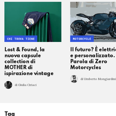
CHI TROVA TIENE
MOTORCYCLE
Lost & Found, la
Il futuro? È elettr
nuova capsule
e personalizzato.
collection di
Parola di Zero
MOTHER di
Motorcycles
ispirazione vintage
di Umberto Mongiardini
di Giulia Ciriaci
Tag