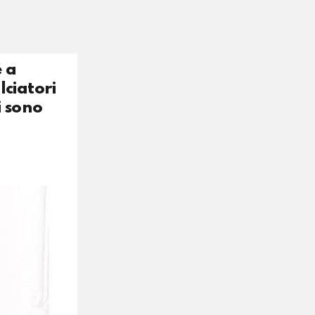
é a
lciatori
i sono