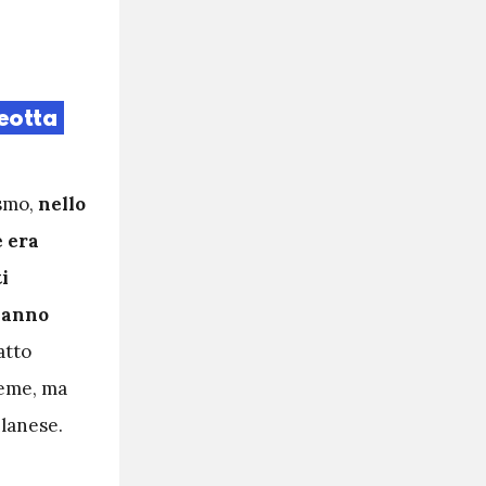
eotta
ismo,
nello
e era
i
 hanno
atto
ieme, ma
ilanese.