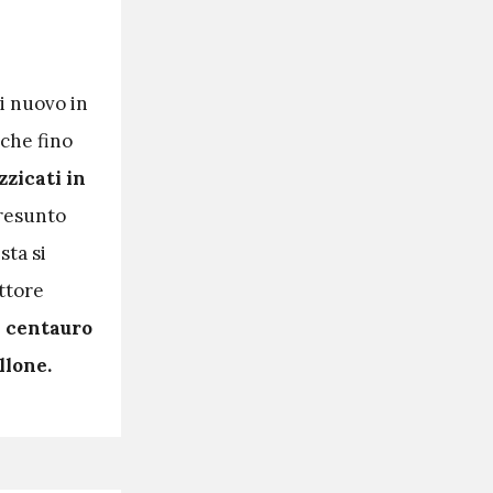
i nuovo in
, che fino
zzicati in
 presunto
sta si
ttore
l centauro
llone.