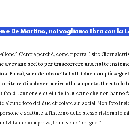
n e De Martino, noi vogliamo Ibra con la L
 pallone? C’entra perché, come riporta il sito Giornalett
he avevano scelto per trascorrere una notte insiem
ina
.
E così, scendendo nella hall, i due non più segret
no ritrovati a dover uscire allo scoperto. Il resto lo
n i fan di Iannone e quelli della Buccino che non hanno f
e alcune foto dei due circolate sui social. Non foto ins
 persone e scattate all’interno dello stesso ristorante m
dizi fanno una prova, i due sono “nei guai”.