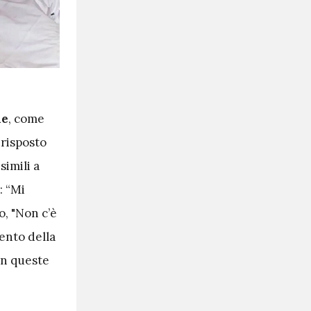
ne
, come
 risposto
simili a
: “Mi
o, "Non c’è
ento della
in queste