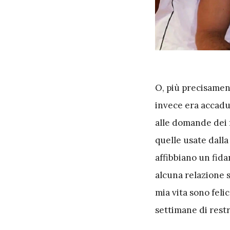
O
, più precisame
invece era accadu
alle domande dei f
quelle usate dalla
affibbiano un fida
alcuna relazione 
mia vita sono feli
settimane di restri