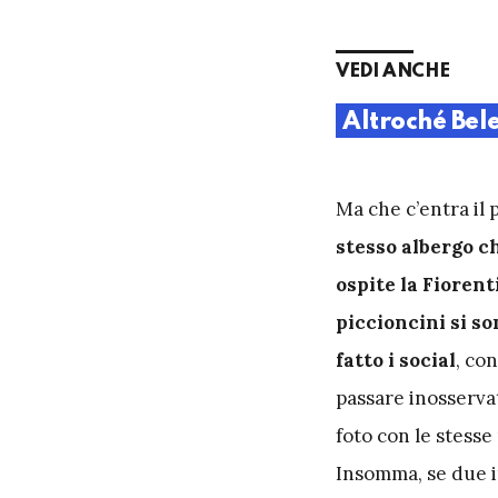
VEDI ANCHE
Altroché Bele
M
a che c’entra il
stesso albergo c
ospite la Fiorent
piccioncini si so
fatto i social
, co
passare inosservat
foto con le stesse
Insomma, se due in