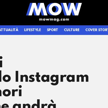
ATTUALITÀ
LIFESTYLE
SPORT
CULTURE
COVER STOR
i
ilo Instagram
nori
he andrà