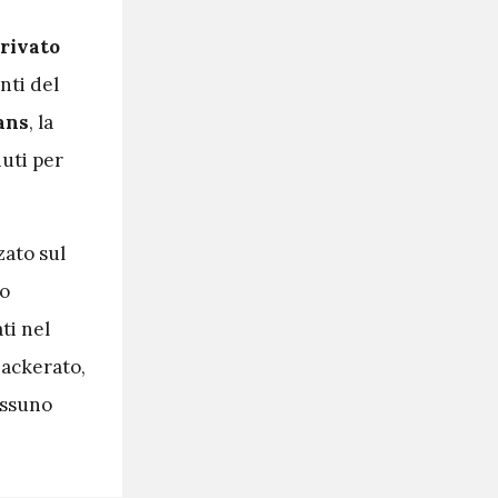
rivato
nti del
ans
, la
uti per
zato sul
no
ti nel
hackerato,
essuno