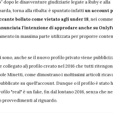
o” dopo le disavventure giudiziarie legate a Ruby e alla
rda, torna alla ribalta: è spuntato infatti
un account p
ante bollato come vietato agli under 18
, nei comme
nunciata l’intenzione di approdare anche su OnlyF
amento in massima parte utilizzata per proporre conten
i sono, anche se il nuovo profilo privato viene pubbliciz
 collegato al) profilo creato nel 2016 che tutti ritengo
le Minetti, come dimostrano i moltissimi articoli ricava
ubblicate su quell'account. Dunque o il profilo è stato 
ofilo "real" è un fake, fin dal lontano 2016, senza che n
 provvedimenti al riguardo.