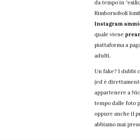
da tempo in “esili
Rimborsoboli lomba
Instagram ammicc
quale viene
prean
piattaforma a pag
adulti.
Un fake? I dubbi c
(ed è direttamente
appartenere a Nico
tempo dalle foto p
oppure anche il pr
abbiamo mai preso