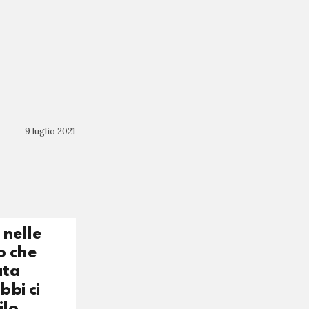
9 luglio 2021
 nelle
o che
ata
bbi ci
ilo