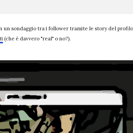
n un sondaggio tra i follower tramite le story del profil
ti
(che è davvero "real" o no?).