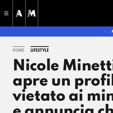
HOME
LIFESTYLE
Nicole Minett
apre un prof
vietato ai mi
e annuncia c