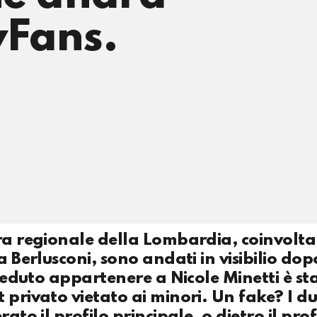
yFans.
ra regionale della Lombardia, coinvolta
a Berlusconi, sono andati in visibilio dop
creduto appartenere a Nicole Minetti è st
privato vietato ai minori. Un fake? I du
ato il profilo principale, o dietro il prof