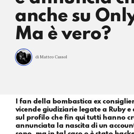
anche su Onl
Ma è vero?
di Matteo Cassol
I fan della bombastica ex consiglie
vicende giudiziarie legate a Ruby e 
sul profilo che fin qui tutti hanno 
annunciata la nascita di un account 
sono, ma in tal caso o è stato hacker