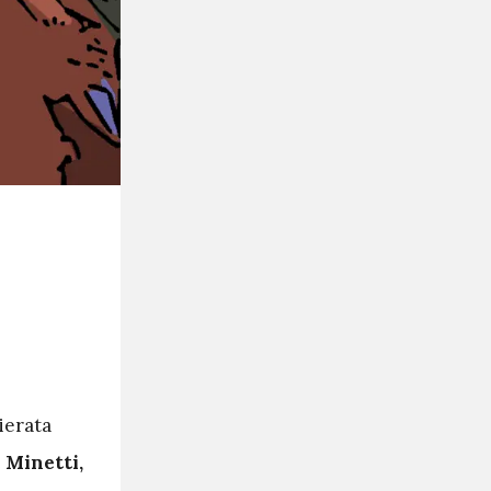
hierata
 Minetti,