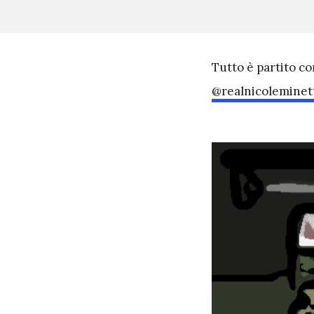
T
utto è partito co
@realnicoleminet