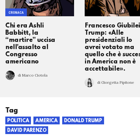
CRONACA
Chi era Ashli
Francesco Giubilei
Babbitt, la
Trump: «Alle
“martire” uccisa
presidenziali lo
nell’assalto al
avrei votato ma
Congresso
quello che è succe
americano
in America non è
accettabile».
di Marco Ciotola
di Giorgetta Pipitone
Tag
POLITICA
AMERICA
DONALD TRUMP
DAVID PARENZO