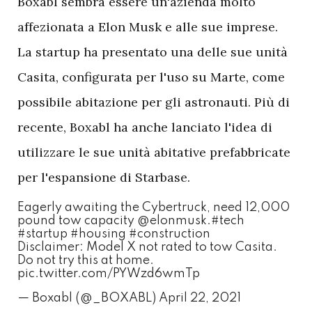
Boxabl sembra essere un'azienda molto
affezionata a Elon Musk e alle sue imprese.
La startup ha presentato una delle sue unità
Casita, configurata per l'uso su Marte, come
possibile abitazione per gli astronauti. Più di
recente, Boxabl ha anche lanciato l'idea di
utilizzare le sue unità abitative prefabbricate
per l'espansione di Starbase.
Eagerly awaiting the Cybertruck, need 12,000
pound tow capacity
@elonmusk
.
#tech
#startup
#housing
#construction
Disclaimer: Model X not rated to tow Casita.
Do not try this at home.
pic.twitter.com/PYWzd6wmTp
— Boxabl (@_BOXABL)
April 22, 2021