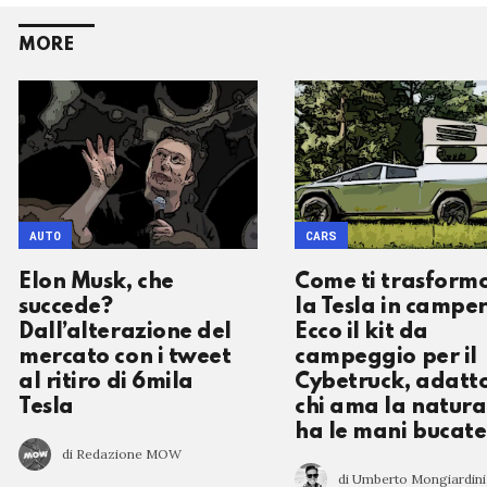
MORE
AUTO
CARS
Elon Musk, che
Come ti trasform
succede?
la Tesla in camper
Dall’alterazione del
Ecco il kit da
mercato con i tweet
campeggio per il
al ritiro di 6mila
Cybetruck, adatt
Tesla
chi ama la natura
ha le mani bucate
di Redazione MOW
di Umberto Mongiardini