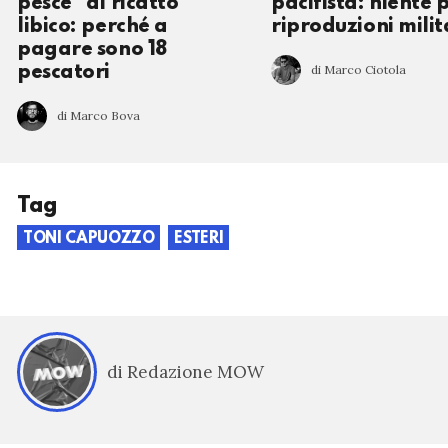
pesce" al ricatto
pacifista: niente p
libico: perché a
riproduzioni milit
pagare sono 18
di Marco Ciotola
pescatori
di Marco Bova
Tag
TONI CAPUOZZO
ESTERI
di Redazione MOW