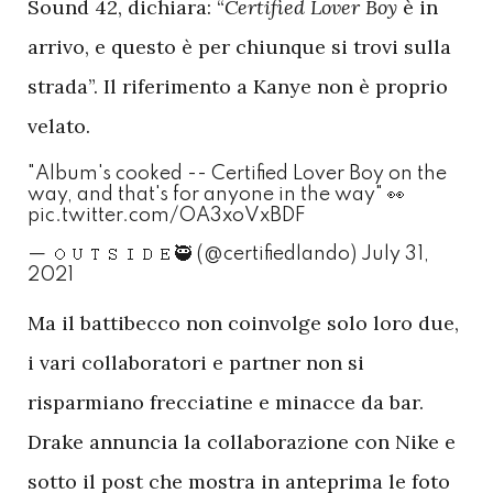
Sound 42, dichiara: “
Certified Lover Boy
è in
arrivo, e questo è per chiunque si trovi sulla
strada”. Il riferimento a Kanye non è proprio
velato.
"Album's cooked -- Certified Lover Boy on the
way, and that's for anyone in the way" 👀
pic.twitter.com/OA3xoVxBDF
— 𝙾𝚄𝚃𝚂𝙸𝙳𝙴🥷 (@certifiedlando)
July 31,
2021
M
a il battibecco non coinvolge solo loro due,
i vari collaboratori e partner non si
risparmiano frecciatine e minacce da bar.
Drake annuncia la collaborazione con Nike e
sotto il post che mostra in anteprima le foto