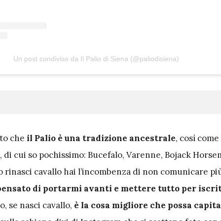
Un post condiviso da Il Palio di Siena (@paliodisiena)
ito che
il Palio è una tradizione ancestrale
, così come 
a, di cui so pochissimo: Bucefalo, Varenne, Bojack Hors
 rinasci cavallo hai l’incombenza di non comunicare più
ensato di portarmi avanti e mettere tutto per iscrit
io, se nasci cavallo,
è la cosa migliore che possa capita