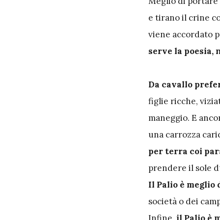
Meglio di portare 
e tirano il crine co
viene accordato p
serve la poesia, 
Da cavallo prefer
figlie ricche, viz
maneggio. E anco
una carrozza caric
per terra coi pa
prendere il sole 
Il Palio è meglio 
società o dei campi
Infine,
il Palio è 