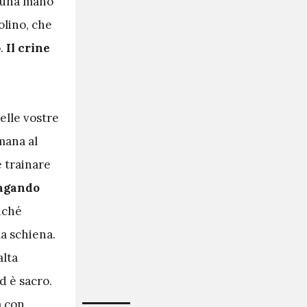
n una mano
olino, che
o.
Il crine
elle vostre
imana al
 trainare
agando
iché
a schiena.
alta
d è sacro.
a con