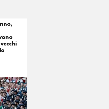
anno,
ivono
 vecchi
io