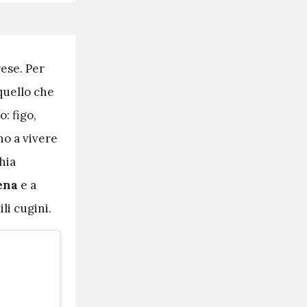
rese. Per
 quello che
: figo,
no a vivere
hia
iena
e a
li cugini.