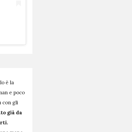
lo è la
eman e poco
 con gli
to già da
rti.