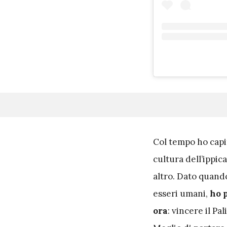
C
ol tempo ho cap
cultura dell’ippic
altro. Dato quando
esseri umani,
ho p
ora
: vincere il Pal