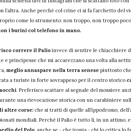
sulla schiena divi di Instagram che si scattano foto co
n l’altra.
Anche perché col crine ci si fa l’archetto del vi
roprio come lo strumento: non troppo, non troppo poc
non i burini col telefono in mano.
isco correre il Palio
invece di sentire le chiacchiere d
iate e principesse che mi accarezzano una volta alla sett
ra,
meglio annaspare nella terra senese
piuttosto che
ata a turiste in forte sovrappeso per il centro storico
c
raocchi
. Preferisco scattare al segnale del mossiere anz
durante una rievocazione storica con un carabiniere sull
di altre corse:
che si tratti di quelle all’ippodromo, dell’
onati mondiali. Perché il Palio è tutto lì, in un attimo, e
meglio del Polo,
anche se - che ironia - chi lo critica lo f