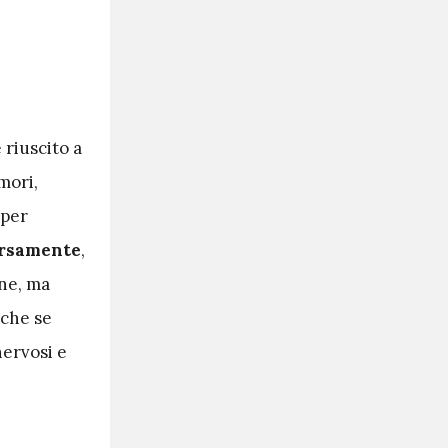
 riuscito a
mori,
 per
ersamente
,
one, ma
 che se
nervosi e