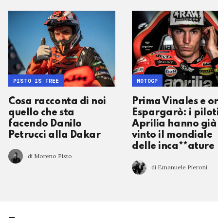
PISTO IS FREE
MOTOGP
Cosa racconta di noi
Prima Vinales e o
quello che sta
Espargarò: i pilot
facendo Danilo
Aprilia hanno già
Petrucci alla Dakar
vinto il mondiale
delle inca**ature
di Moreno Pisto
di Emanuele Pieroni