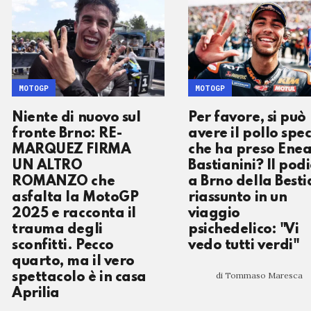
MOTOGP
MOTOGP
Niente di nuovo sul
Per favore, si può
fronte Brno: RE-
avere il pollo spec
MARQUEZ FIRMA
che ha preso Ene
UN ALTRO
Bastianini? Il pod
ROMANZO che
a Brno della Besti
asfalta la MotoGP
riassunto in un
2025 e racconta il
viaggio
trauma degli
psichedelico: "Vi
sconfitti. Pecco
vedo tutti verdi"
quarto, ma il vero
di Tommaso Maresca
spettacolo è in casa
Aprilia