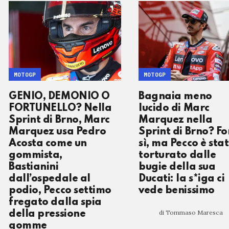
MOTOGP
MOTOGP
GENIO, DEMONIO O
Bagnaia meno
FORTUNELLO? Nella
lucido di Marc
Sprint di Brno, Marc
Marquez nella
Marquez usa Pedro
Sprint di Brno? Fo
Acosta come un
sì, ma Pecco è sta
gommista,
torturato dalle
Bastianini
bugie della sua
dall’ospedale al
Ducati: la s*iga ci
podio, Pecco settimo
vede benissimo
fregato dalla spia
di Tommaso Maresca
della pressione
gomme