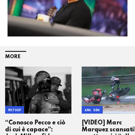
MORE
MOTOGP
AMA SBK
“Conosco Pecco e ciò
[VIDEO] Marc
di cui è capace”:
Marquez scansati!