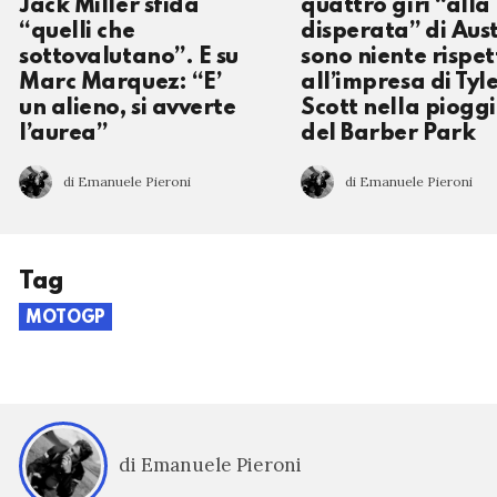
Jack Miller sfida
quattro giri “alla
“quelli che
disperata” di Aus
sottovalutano”. E su
sono niente rispet
Marc Marquez: “E’
all’impresa di Tyl
un alieno, si avverte
Scott nella piogg
l’aurea”
del Barber Park
di Emanuele Pieroni
di Emanuele Pieroni
Tag
MOTOGP
di Emanuele Pieroni