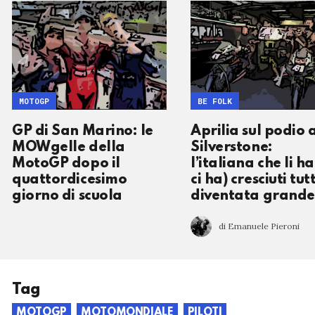
MOTOGP
BE FOLK
GP di San Marino: le
Aprilia sul podio 
MOWgelle della
Silverstone:
MotoGP dopo il
l’italiana che li ha
quattordicesimo
ci ha) cresciuti tutt
giorno di scuola
diventata grande
di Emanuele Pieroni
Tag
MOTOGP
MOTOMONDIALE
PILOTI