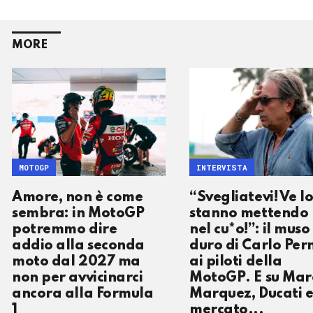
MORE
MOTOGP
INTERVISTA
Amore, non è come
“Svegliatevi! Ve l
sembra: in MotoGP
stanno mettendo
potremmo dire
nel cu*o!”: il muso
addio alla seconda
duro di Carlo Per
moto dal 2027 ma
ai piloti della
non per avvicinarci
MotoGP. E su Mar
ancora alla Formula
Marquez, Ducati e 
1
mercato...