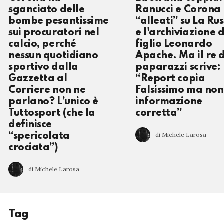
sganciato delle
Ranucci e Corona
bombe pesantissime
“alleati” su La Ru
sui procuratori nel
e l'archiviazione 
calcio, perché
figlio Leonardo
nessun quotidiano
Apache. Ma il re 
sportivo dalla
paparazzi scrive:
Gazzetta al
“Report copia
Corriere non ne
Falsissimo ma non
parlano? L’unico è
informazione
Tuttosport (che la
corretta”
definisce
di Michele Larosa
“spericolata
crociata”)
di Michele Larosa
Tag