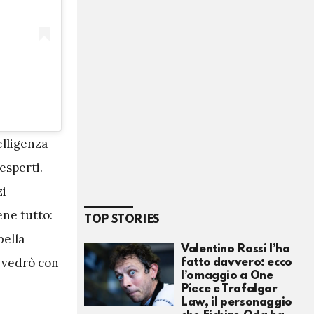
elligenza
 esperti.
zi
ne tutto:
TOP STORIES
bella
Valentino Rossi l’ha
a vedrò con
fatto davvero: ecco
l’omaggio a One
Piece e Trafalgar
Law, il personaggio