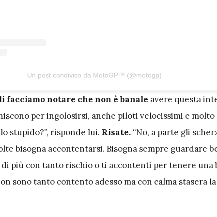
Un post condiviso da MotoGP™ (@motogp)
li facciamo notare che non è banale
avere questa int
iniscono per ingolosirsi, anche piloti velocissimi e molto
lo stupido?”, risponde lui.
Risate.
“No, a parte gli scher
olte bisogna accontentarsi. Bisogna sempre guardare be
’ di più con tanto rischio o ti accontenti per tenere una 
. Non sono tanto contento adesso ma con calma stasera l