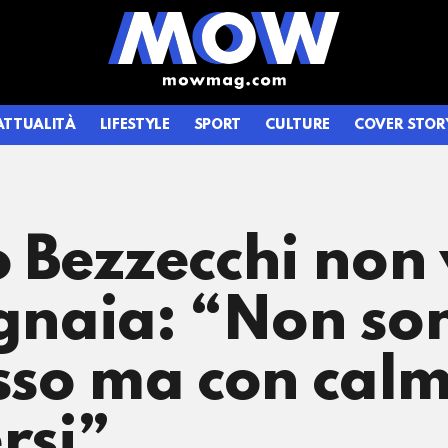
ATTUALITÀ
LIFESTYLE
SPORT
CULTURE
COVER STOR
 Bezzecchi non 
agnaia: “Non so
sso ma con calm
rsi”