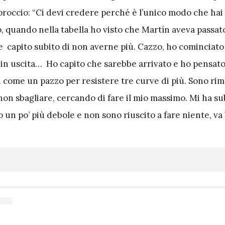
pproccio: “Ci devi credere perché è l’unico modo che hai
, quando nella tabella ho visto che Martín aveva passa
e capito subito di non averne più. Cazzo, ho cominciato 
, in uscita… Ho capito che sarebbe arrivato e ho pensat
i come un pazzo per resistere tre curve di più. Sono ri
on sbagliare, cercando di fare il mio massimo. Mi ha su
 un po’ più debole e non sono riuscito a fare niente, va 