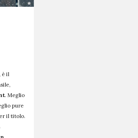
è il
sile,
nt
. Meglio
eglio pure
 il titolo.
4
ín.