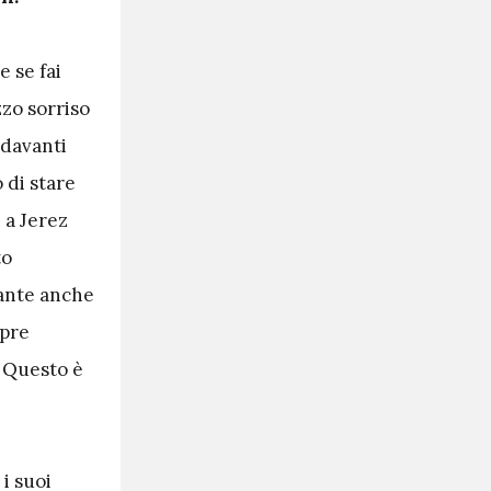
e se fai
zzo sorriso
 davanti
 di stare
 a Jerez
to
tante anche
mpre
. Questo è
i suoi