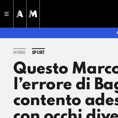
HOME
SPORT
Questo Marco
l’errore di B
contento ade
con occhi dive