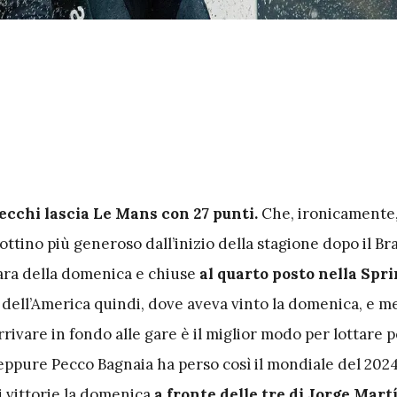
ecchi lascia Le Mans con 27 punti.
Che, ironicamente, 
ttino più generoso dall’inizio della stagione dopo il Bra
ara della domenica e chiuse
al quarto posto nella Spri
 dell’America quindi, dove aveva vinto la domenica, e m
rivare in fondo alle gare è il miglior modo per lottare per
 eppure Pecco Bagnaia ha perso così il mondiale del 202
 vittorie la domenica
a fronte delle tre di Jorge Mart