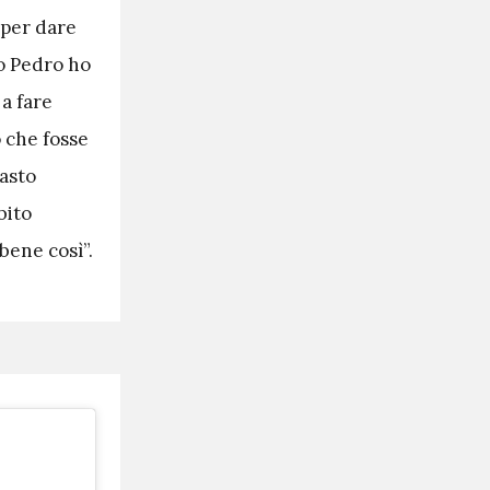
 per dare
to Pedro ho
a fare
o che fosse
masto
bito
bene così”.