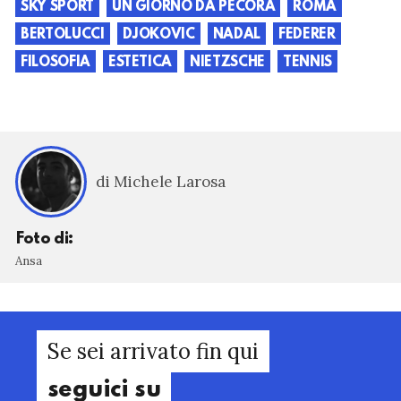
SKY SPORT
UN GIORNO DA PECORA
ROMA
BERTOLUCCI
DJOKOVIC
NADAL
FEDERER
FILOSOFIA
ESTETICA
NIETZSCHE
TENNIS
di Michele Larosa
Foto di:
Ansa
Se sei arrivato fin qui
seguici su