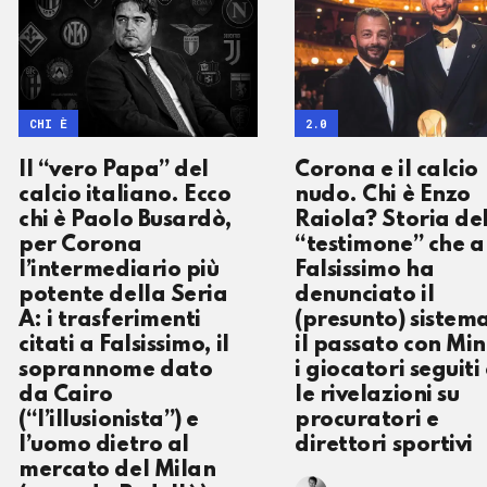
CHI È
2.0
Il “vero Papa” del
Corona e il calcio
calcio italiano. Ecco
nudo. Chi è Enzo
chi è Paolo Busardò,
Raiola? Storia de
per Corona
“testimone” che a
l’intermediario più
Falsissimo ha
potente della Seria
denunciato il
A: i trasferimenti
(presunto) sistem
citati a Falsissimo, il
il passato con Min
soprannome dato
i giocatori seguiti
da Cairo
le rivelazioni su
(“l’illusionista”) e
procuratori e
l’uomo dietro al
direttori sportivi
mercato del Milan