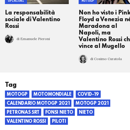
OPINIONI
MOTOGP
La responsabilità
Non ho visto i Pin
sociale di Valentino
Floyd a Venezia n
Rossi
Maradona al
Napoli, ma
di Emanuele Pieroni
Valentino Rossi c
vince al Mugello
di Cosimo Curatola
Tag
MOTOGP
MOTOMONDIALE
COVID-19
CALENDARIO MOTOGP 2021
MOTOGP 2021
PETRONAS SRT
FONSI NIETO
NIETO
VALENTINO ROSSI
PILOTI