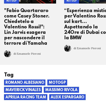
MOTOGP
MOTOGP
"Fabio Quartararo
“Esperienza misti
come Casey Stoner.
per Valentino Ros
Chiedetelo a
sul kart…
Valentino Rossi!":
Aspettando la
Lin Jarvis esagera
24Ore di Dubai c
per nascondere il
la BMW
terrore di Yamaha
di Emanuele Pieroni
di Emanuele Pieroni
Tag
ROMANO ALBESIANO
MOTOGP
MAVERICK VINALES
MASSIMO RIVOLA
APRILIA RACING TEAM
ALEIX ESPARGARO