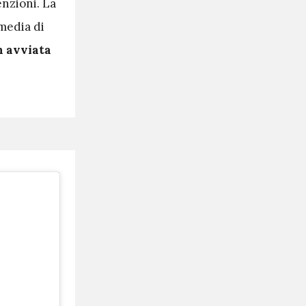
enzioni. La
 media di
n avviata