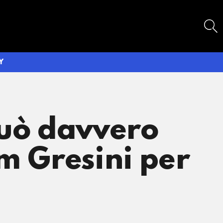
SEARCH
Y
uò davvero
am Gresini per