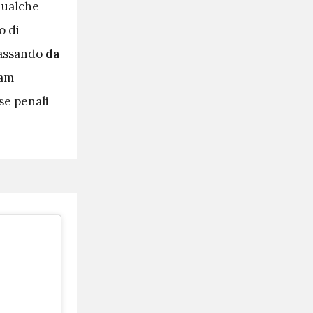
Qualche
o di
passando
da
eam
se penali