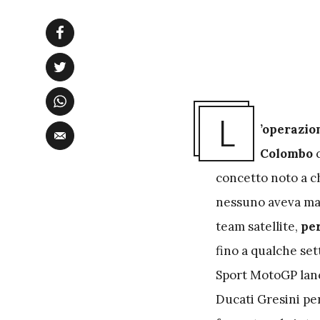
L
’operazio
Colombo
concetto noto a c
nessuno aveva mai
team satellite,
per
fino a qualche set
Sport MotoGP lanc
Ducati Gresini per