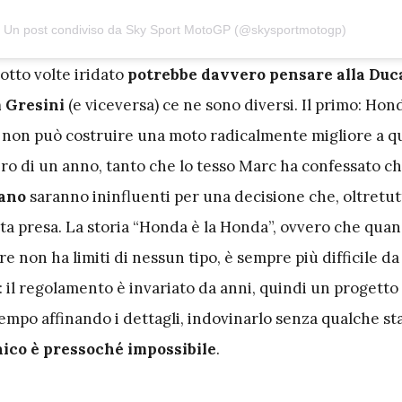
Un post condiviso da Sky Sport MotoGP (@skysportmotogp)
’otto volte iridato
potrebbe davvero pensare alla Duc
 Gresini
(e viceversa) ce ne sono diversi. Il primo: Hon
non può costruire una moto radicalmente migliore a qu
giro di un anno, tanto che lo tesso Marc ha confessato c
sano
saranno ininfluenti per una decisione che, oltretut
tata presa. La storia “Honda è la Honda”, ovvero che qu
re non ha limiti di nessun tipo, è sempre più difficile d
 il regolamento è invariato da anni, quindi un progetto
tempo affinando i dettagli, indovinarlo senza qualche st
ico è pressoché impossibile
.