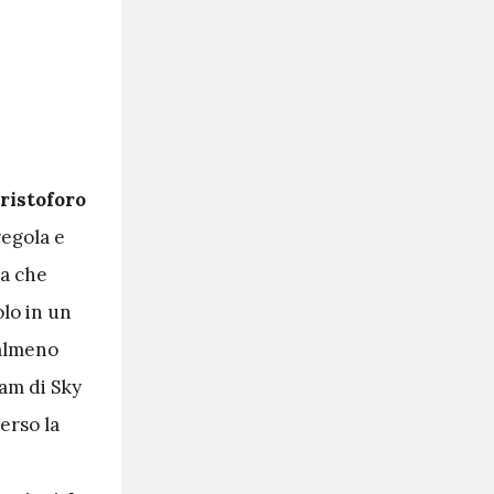
ristoforo
regola e
da che
lo in un
 almeno
eam di Sky
erso la