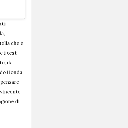
ati
da,
ella che è
he
i test
to, da
ando Honda
a pensare
 vincente
agione di