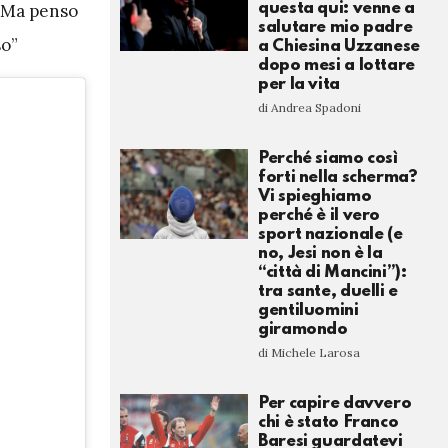
questa qui: venne a
ì. Ma penso
salutare mio padre
so”
a Chiesina Uzzanese
dopo mesi a lottare
per la vita
di Andrea Spadoni
Perché siamo così
forti nella scherma?
Vi spieghiamo
perché è il vero
sport nazionale (e
no, Jesi non è la
“città di Mancini”):
tra sante, duelli e
gentiluomini
giramondo
di Michele Larosa
Per capire davvero
chi è stato Franco
Baresi guardatevi