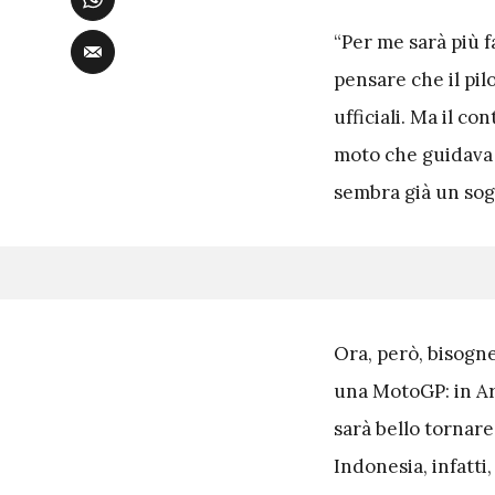
“Per me sarà più f
pensare che il pil
ufficiali. Ma il co
moto che guidava l
sembra già un sogno
O
ra, però, bisogn
una MotoGP: in Ar
sarà bello tornare
Indonesia, infatti,