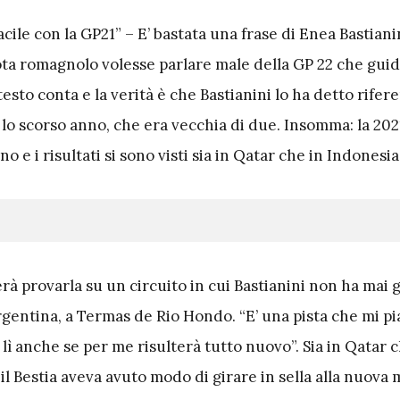
acile con la GP21” – E’ bastata una frase di Enea Bastianin
ota romagnolo volesse parlare male della GP 22 che guid
ntesto conta e la verità è che Bastianini lo ha detto rifer
o scorso anno, che era vecchia di due. Insomma: la 2021
 e i risultati si sono visti sia in Qatar che in Indonesia
erà provarla su un circuito in cui Bastianini non ha mai 
gentina, a Termas de Rio Hondo. “E’ una pista che mi pi
 lì anche se per me risulterà tutto nuovo”. Sia in Qatar c
 il Bestia aveva avuto modo di girare in sella alla nuova 