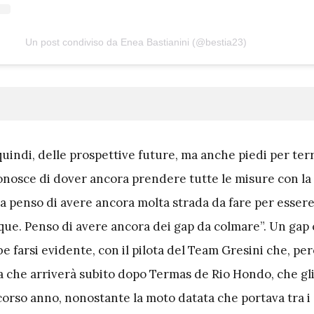
Un post condiviso da Enea Bastianini (@bestia23)
uindi, delle prospettive future, ma anche piedi per ter
conosce di dover ancora prendere tutte le misure con l
ma penso di avere ancora molta strada da fare per esser
ue. Penso di avere ancora dei gap da colmare”. Un gap 
 farsi evidente, con il pilota del Team Gresini che, però
ta che arriverà subito dopo Termas de Rio Hondo, che gli
scorso anno, nonostante la moto datata che portava tra i c