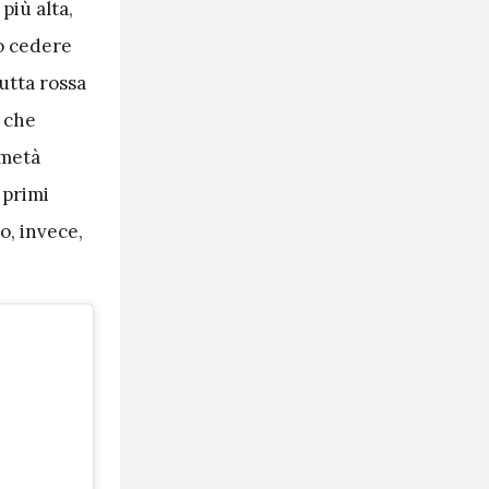
più alta,
to cedere
utta rossa
e che
 metà
 primi
o, invece,