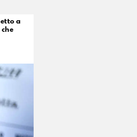
petto a
 che