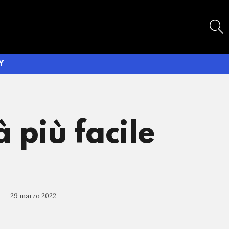
SEARCH
Y
 più facile
29 marzo 2022