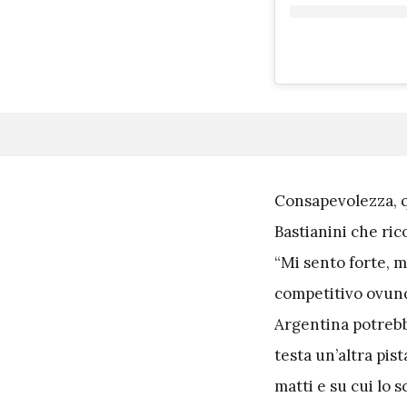
C
onsapevolezza, q
Bastianini che ri
“Mi sento forte, 
competitivo ovunq
Argentina potrebbe
testa un’altra pis
matti e su cui lo 