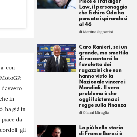
Piece e Trafalgar
Law, il personaggio
che Eichiro Oda ha
pensato ispirandosi
al 46
di Martina Signorini
Caro Ranieri, sei un
grande, ma smettila
di raccontarci la
favoletta dei
ra, con
ragazzini che non
hanno visto la
a MotoGP:
Nazionale vincere i
e davvero
Mondiali. Il vero
problema è che
che in
oggi il sistema si
regge sulla finanza
, ha già in
di Gianni Miraglia
 piace da
La più bella storia
ordoli, gli
di Franco Baresi è