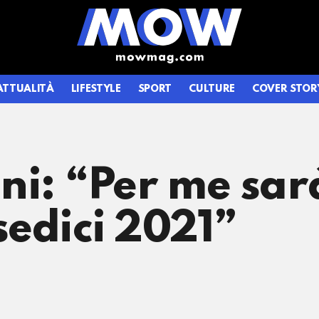
ATTUALITÀ
LIFESTYLE
SPORT
CULTURE
COVER STOR
ni: “Per me sarà
edici 2021”