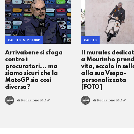
CALCIO & MOTOGP
CALCIO
Arrivabene si sfoga
Il murales dedica
contro i
a Mourinho pren
procuratori... ma
vita, eccolo in sell
siamo sicuri che la
alla sua Vespa-
MotoGP sia così
personalizzata
diversa?
[FOTO]
di Redazione MOW
di Redazione MOW