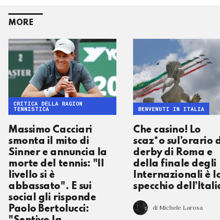
MORE
CRITICA DELLA RAGION
TENNISTICA
BENVENUTI IN ITALIA
Massimo Cacciari
Che casino! Lo
smonta il mito di
scaz*o sul’orario 
Sinner e annuncia la
derby di Roma e
morte del tennis: "Il
della finale degli
livello si è
Internazionali è l
abbassato". E sui
specchio dell’Itali
social gli risponde
di Michele Larosa
Paolo Bertolucci: