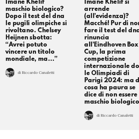
Imane Khelif
Imane Khelif si
maschio biologico?
arrende
Dopo il test del dna
(all’evidenza)?
le pugili olimpiche si
Macché! Pur di no
rivoltano. Chelsey
fare il test del dn
Heijnen sbotta:
rinuncia
“Avrei potuto
all’Eindhoven Box
vincere un titolo
Cup, la prima
mondiale, ma…”
competizione
internazionale d
di Riccardo Canaletti
le Olimpiadi di
Parigi 2024: ma d
cosa ha paura se
dice di non essere
maschio biologic
di Riccardo Canaletti