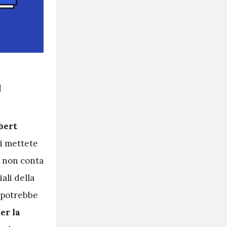
à
bert
vi mettete
o non conta
ali della
 potrebbe
er la