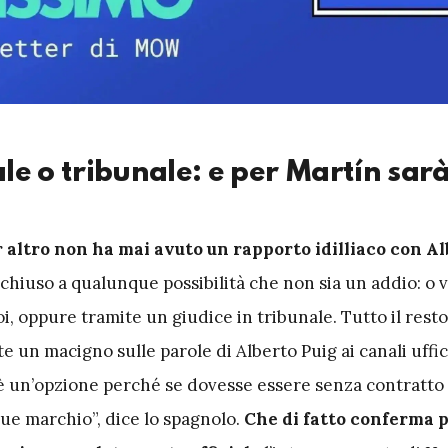
e o tribunale: e per Martín sar
r altro non ha mai avuto un rapporto idilliaco con Al
chiuso a qualunque possibilità che non sia un addio: o 
oi, oppure tramite un giudice in tribunale. Tutto il rest
te un macigno sulle parole di Alberto Puig ai canali uffici
è un’opzione perché se dovesse essere senza contratto
ue marchio”, dice lo spagnolo.
Che di fatto conferma p