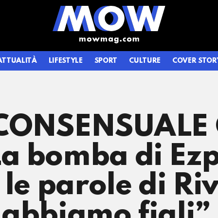
ATTUALITÀ
LIFESTYLE
SPORT
CULTURE
COVER STOR
? CONSENSUALE
a bomba di Ezpe
 le parole di R
 abbiamo figli”