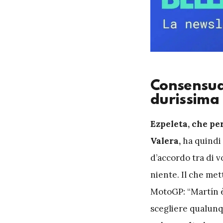
Consensual
durissima
E
zpeleta, che pe
Valera,
ha quindi 
d’accordo tra di v
niente. Il che met
MotoGP
:
“Martín 
scegliere qualunq