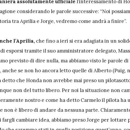
aniera assolutamente ufficiale
l’interessamento di H
ragione considerando le parole successive: “Noi possia
toria tra Aprilia e Jorge, vedremo come andrà a finire”.
nche l’Aprilia,
che fino a ieri si era adagiata in un solid
 di esporsi tramite il suo amministratore delegato, Mas
mo previsto di dire nulla, ma abbiamo visto le parole di
, anche se non ho ancora letto quelle di Alberto (Puig, 
a detto che Honda non avrebbe mai preso un pilotasott
que non del tutto libero. Per noi la situazione non camb
nteramente nostro e come ha detto Carmelo il pilota ha 
 e non è libero di andare da nessuna parte. Chiaramente
di fargli cambiare idea, abbiamo preso Jorge per lottare p
o che saremmo stati in quella posizione quest’anno, cos