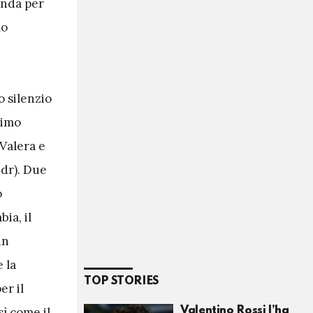
onda per
mo
o silenzio
simo
 Valera e
ndr). Due
o
ia, il
un
 la
TOP STORIES
er il
ì come il
Valentino Rossi l’ha