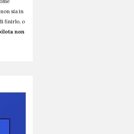
come
non sia in
 finirlo, o
pilota non