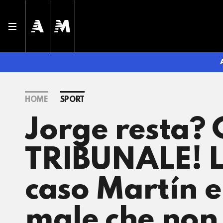
HOME
SPORT
Jorge resta
TRIBUNALE! L
caso Martín e
male che non