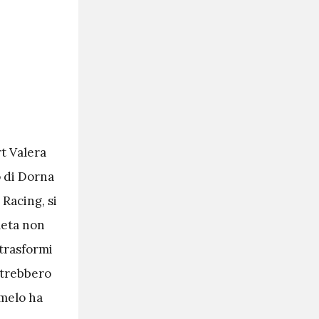
rt Valera
o di Dorna
Racing, si
leta non
 trasformi
otrebbero
melo ha