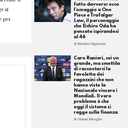
fatto davvero: ecco
e si
l’omaggio a One
Piece e Trafalgar
e per
Law, il personaggio
che Eichiro Oda ha
pensato ispirandosi
al 46
di Martina Signorini
Caro Ranieri, sei un
grande, ma smettila
di raccontarci la
favoletta dei
ragazzini che non
hanno visto la
Nazionale vincere i
Mondiali. Il vero
problema è che
oggi il sistema si
regge sulla finanza
di Gianni Miraglia