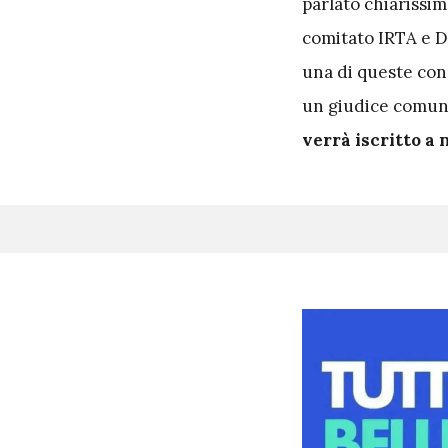
parlato chiarissi
comitato IRTA e Do
una di queste cond
un giudice comunic
verrà iscritto a