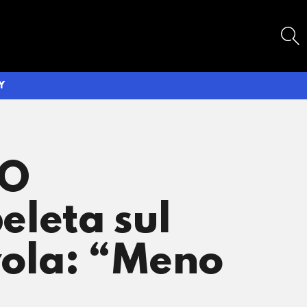
SEARCH
Y
 O
leta sul
ivola: “Meno