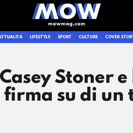
ATTUALITÀ
LIFESTYLE
SPORT
CULTURE
COVER STOR
 Casey Stoner e 
 firma su di un 