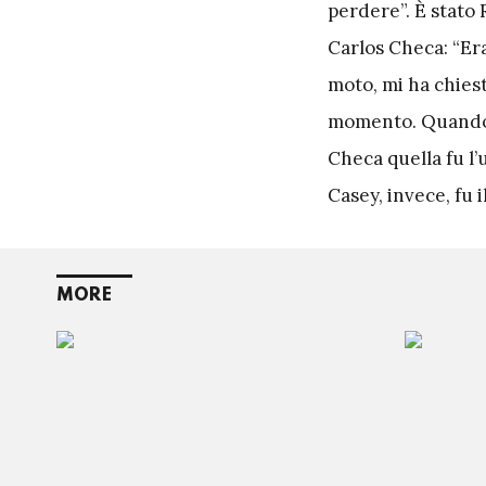
perdere”. È stato
Carlos Checa: “Era
moto, mi ha chies
momento. Quando h
Checa quella fu l’
Casey, invece, fu i
MORE