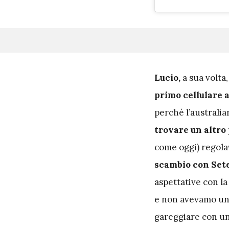
L
ucio,
a sua volta
primo cellulare 
perché l’australi
trovare un altro
come oggi) regolav
scambio con Set
aspettative con l
e non avevamo un 
gareggiare con un