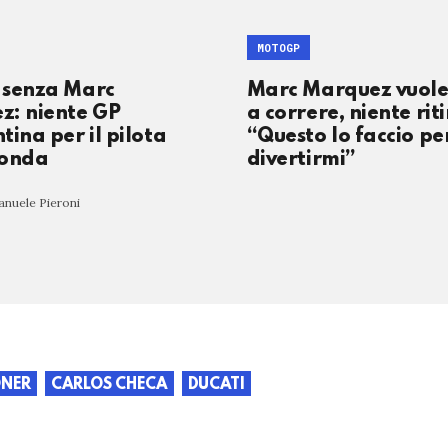
MOTOGP
 senza Marc
Marc Marquez vuole
z: niente GP
a correre, niente riti
tina per il pilota
“Questo lo faccio pe
Honda
divertirmi”
anuele Pieroni
ONER
CARLOS CHECA
DUCATI