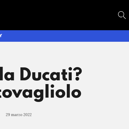
SEARCH
Y
la Ducati?
tovagliolo
29 marzo 2022