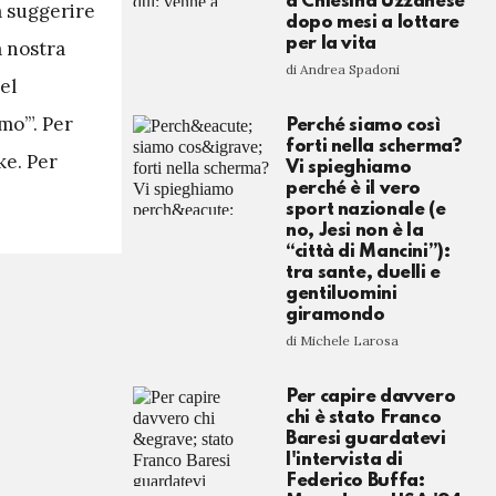
a Chiesina Uzzanese
a suggerire
dopo mesi a lottare
per la vita
a nostra
di Andrea Spadoni
el
o’”. Per
Perché siamo così
forti nella scherma?
ke. Per
Vi spieghiamo
perché è il vero
sport nazionale (e
no, Jesi non è la
“città di Mancini”):
tra sante, duelli e
gentiluomini
giramondo
di Michele Larosa
Per capire davvero
chi è stato Franco
Baresi guardatevi
l'intervista di
Federico Buffa: