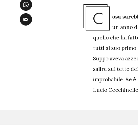
C
osa sareb
un anno d
quello che ha fatt
tutti al suo prim
Suppo aveva azzec
salire sul tetto 
improbabile.
Se è
Lucio Cecchinello