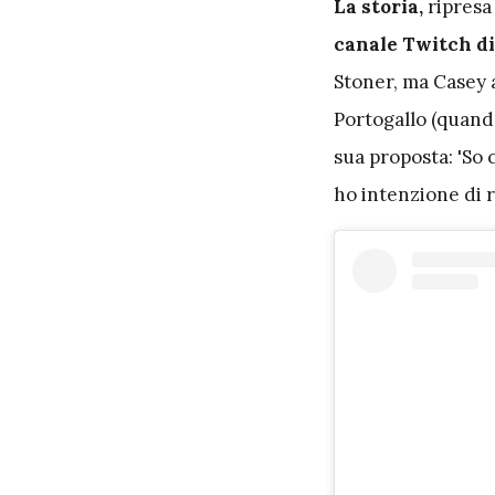
L
a storia,
ripresa 
canale Twitch di
Stoner, ma Casey 
Portogallo (quando
sua proposta: 'So 
ho intenzione di r