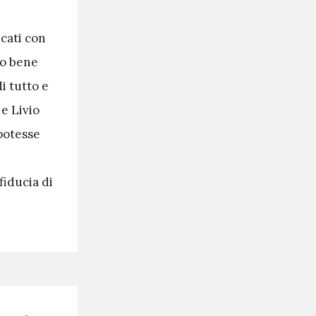
cati con
mo bene
di tutto e
e Livio
potesse
iducia di