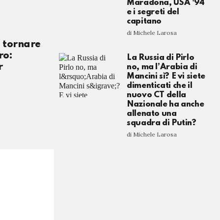
Maradona, USA '94
e i segreti del
capitano
di Michele Larosa
 tornare
ro:
La Russia di Pirlo
r
no, ma l’Arabia di
Mancini sì? E vi siete
dimenticati che il
nuovo CT della
Nazionale ha anche
allenato una
squadra di Putin?
di Michele Larosa