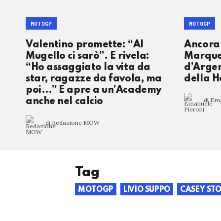
MOTOGP
MOTOGP
Valentino promette: “Al
Ancora
Mugello ci sarò”. E rivela:
Marque
“Ho assaggiato la vita da
d’Argen
star, ragazze da favola, ma
della 
poi…” E apre a un’Academy
di Em
anche nel calcio
di Redazione MOW
Tag
MOTOGP
LIVIO SUPPO
CASEY ST