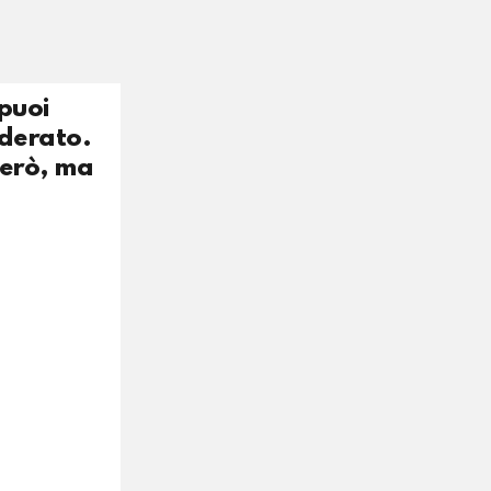
puoi
iderato.
però, ma