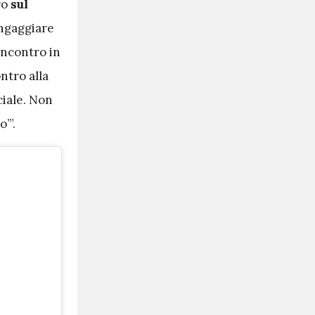
ro
sul
ingaggiare
incontro in
ntro alla
ciale. Non
’”.