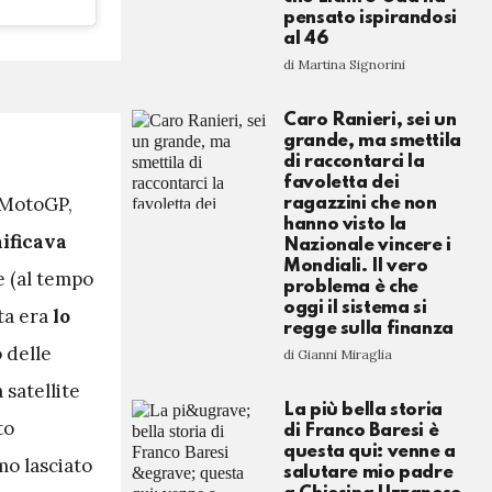
pensato ispirandosi
al 46
di Martina Signorini
Caro Ranieri, sei un
grande, ma smettila
di raccontarci la
favoletta dei
a MotoGP,
ragazzini che non
hanno visto la
ificava
Nazionale vincere i
Mondiali. Il vero
e (al tempo
problema è che
oggi il sistema si
ta era
lo
regge sulla finanza
 delle
di Gianni Miraglia
satellite
La più bella storia
to
di Franco Baresi è
questa qui: venne a
o lasciato
salutare mio padre