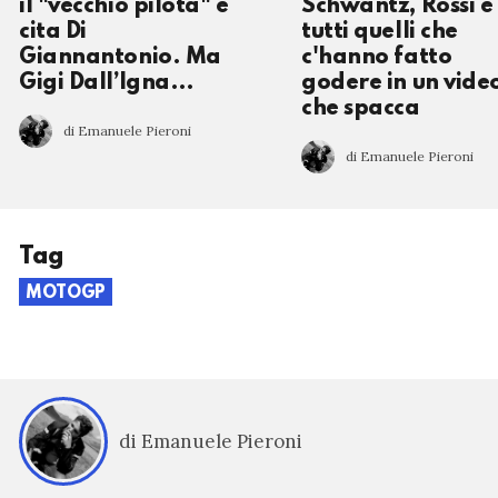
il "vecchio pilota" e
Schwantz, Rossi e
cita Di
tutti quelli che
Giannantonio. Ma
c'hanno fatto
Gigi Dall’Igna…
godere in un vide
che spacca
di Emanuele Pieroni
di Emanuele Pieroni
Tag
MOTOGP
di Emanuele Pieroni