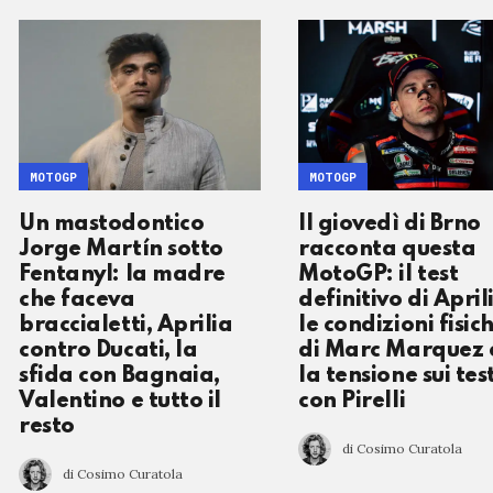
MOTOGP
MOTOGP
Un mastodontico
Il giovedì di Brno
Jorge Martín sotto
racconta questa
Fentanyl: la madre
MotoGP: il test
che faceva
definitivo di April
braccialetti, Aprilia
le condizioni fisic
contro Ducati, la
di Marc Marquez 
sfida con Bagnaia,
la tensione sui tes
Valentino e tutto il
con Pirelli
resto
di Cosimo Curatola
di Cosimo Curatola