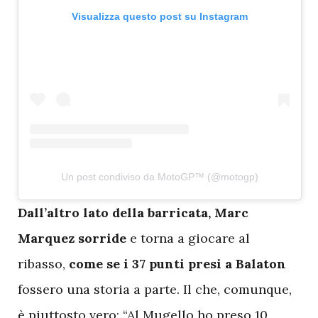
Visualizza questo post su Instagram
Un post condiviso da MotoGP™ (@motogp)
D
all’altro lato della barricata, Marc
Marquez
sorride
e torna a giocare al
ribasso,
come se i 37 punti presi a Balaton
fossero una storia a parte. Il che, comunque,
è piuttosto vero: “Al Mugello ho preso 10