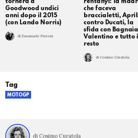
tornerà a
Fentanyl: la mad
Goodwood undici
che faceva
anni dopo il 2015
braccialetti, April
(con Lando Norris)
contro Ducati, la
sfida con Bagnaia
di Emanuele Pieroni
Valentino e tutto i
resto
di Cosimo Curatola
Tag
MOTOGP
di Cosimo Curatola