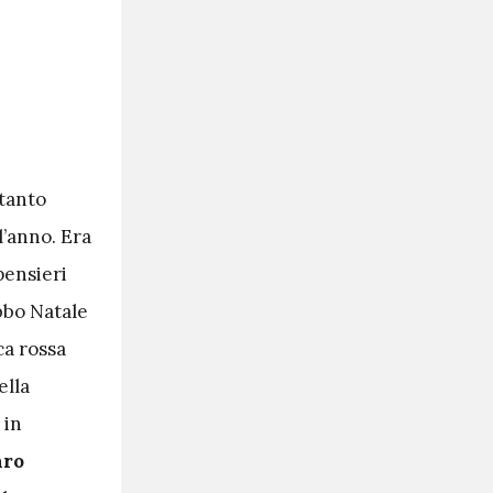
ttanto
l’anno. Era
ensieri
bbo Natale
ca rossa
ella
 in
aro