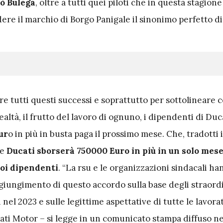
lò Bulega
, oltre a tutti quei piloti che in questa stagio
ere il marchio di Borgo Panigale il sinonimo perfetto di 
re tutti questi successi e soprattutto per sottolineare 
realtà, il frutto del lavoro di ognuno, i dipendenti di Duc
ur
o in più in busta paga il prossimo mese. Che, tradotti i
he
Ducati sborserà 750000 Euro in più in un solo mes
suoi dipendenti
. “La rsu e le organizzazioni sindacali h
aggiungimento di questo accordo sulla base degli straord
nel 2023 e sulle legittime aspettative di tutte le lavorat
cati Motor – si legge in un comunicato stampa diffuso ne