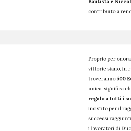
Bautista e Nicco
contribuito a rend
P
roprio per onora
vittorie siano, in 
troveranno
500 E
unica, significa c
regalo a tutti i 
insistito per il r
successi raggiunti 
i lavoratori di Du