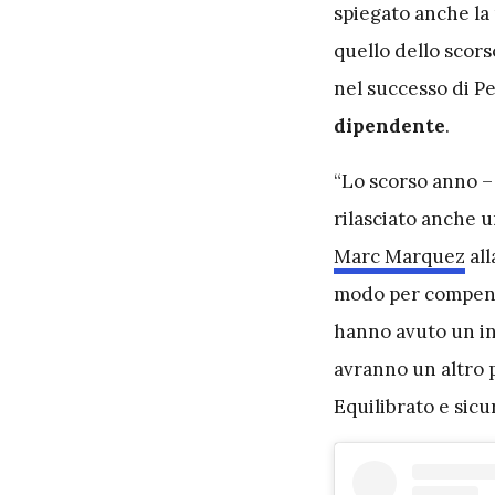
spiegato anche la 
quello dello scor
nel successo di P
dipendente
.
“Lo scorso anno –
rilasciato anche u
Marc Marquez
all
modo per compensar
hanno avuto un in
avranno un altro p
Equilibrato e sicu