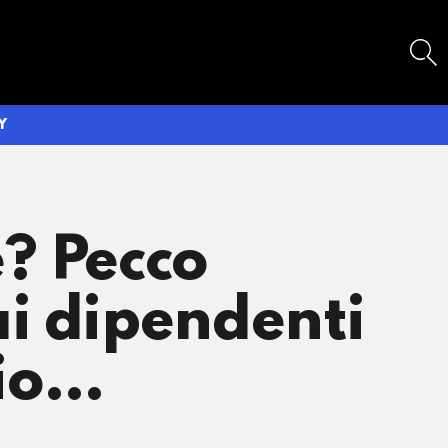
SEARCH
Y
? Pecco
ai dipendenti
pio…