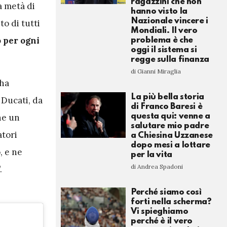
ragazzini che non
a metà di
hanno visto la
Nazionale vincere i
to di tutti
Mondiali. Il vero
o per ogni
problema è che
oggi il sistema si
regge sulla finanza
di Gianni Miraglia
 ha
La più bella storia
 Ducati, da
di Franco Baresi è
he un
questa qui: venne a
salutare mio padre
atori
a Chiesina Uzzanese
dopo mesi a lottare
, e ne
per la vita
di Andrea Spadoni
.
Perché siamo così
forti nella scherma?
Vi spieghiamo
perché è il vero