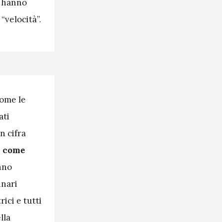
ne hanno
“velocità”.
come le
ati
n cifra
e come
anno
inari
rici e tutti
lla