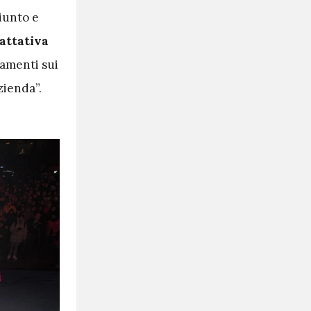
giunto e
rattativa
amenti sui
zienda”.