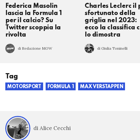
Federica Masolin
Charles Leclerc il 
lascia la Formula 1
sfortunato della
per il calcio? Su
griglia nel 2023:
Twitter scoppia la
ecco la classifica 
rivolta
lo dimostra
di Redazione MOW
di Giulia Toninelli
Tag
MOTORSPORT
FORMULA 1
MAX VERSTAPPEN
di Alice Cecchi