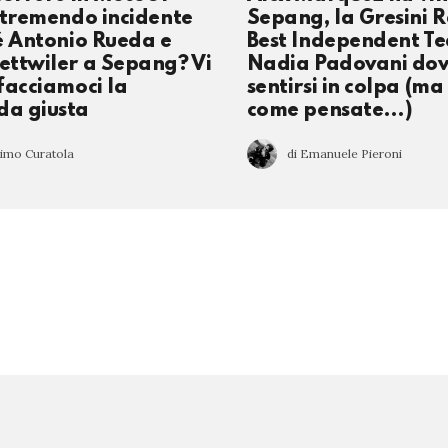
 tremendo incidente
Sepang, la Gresini R
é Antonio Rueda e
Best Independent T
ttwiler a Sepang? Vi
Nadia Padovani do
facciamoci la
sentirsi in colpa (ma
a giusta
come pensate…)
simo Curatola
di Emanuele Pieroni