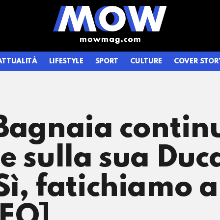
ATTUALITÀ
LIFESTYLE
SPORT
CULTURE
COVER STOR
 Bagnaia conti
e sulla sua Duca
ì, fatichiamo a
DEO]