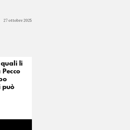
27 ottobre 2025
quali li
a Pecco
opo
i può