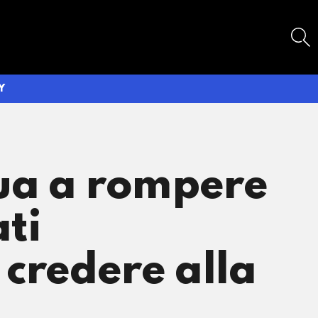
SEARCH
Y
nua a rompere
ti
 credere alla