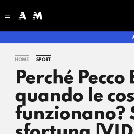
HOME
SPORT
Perché Pecco
quando le cos
funzionano? S
sfortuna [VI