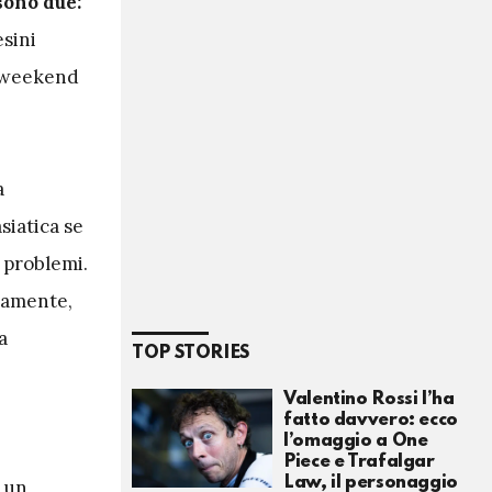
sono due:
sini
l weekend
a
siatica se
 problemi.
samente,
a
TOP STORIES
Valentino Rossi l’ha
fatto davvero: ecco
l’omaggio a One
Piece e Trafalgar
Law, il personaggio
 un