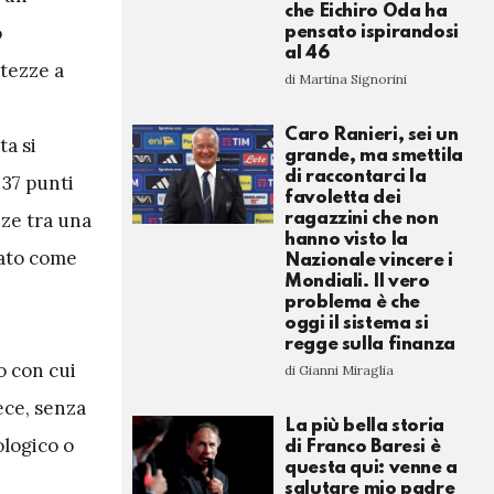
che Eichiro Oda ha
o
pensato ispirandosi
al 46
rtezze a
di Martina Signorini
Caro Ranieri, sei un
ta si
grande, ma smettila
di raccontarci la
 37 punti
favoletta dei
nze tra una
ragazzini che non
hanno visto la
rato come
Nazionale vincere i
Mondiali. Il vero
problema è che
oggi il sistema si
regge sulla finanza
to con cui
di Gianni Miraglia
ece, senza
La più bella storia
ologico o
di Franco Baresi è
questa qui: venne a
salutare mio padre