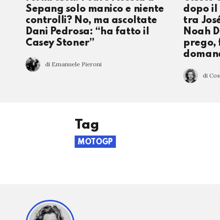
Sepang solo manico e niente
dopo il
controlli? No, ma ascoltate
tra Jos
Dani Pedrosa: “ha fatto il
Noah De
Casey Stoner”
prego, 
domand
di Emanuele Pieroni
di Co
Tag
MOTOGP