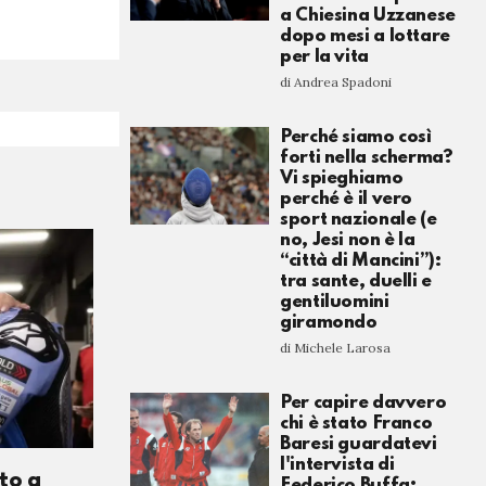
a Chiesina Uzzanese
dopo mesi a lottare
per la vita
di Andrea Spadoni
Perché siamo così
forti nella scherma?
Vi spieghiamo
perché è il vero
sport nazionale (e
no, Jesi non è la
“città di Mancini”):
tra sante, duelli e
gentiluomini
giramondo
di Michele Larosa
Per capire davvero
chi è stato Franco
Baresi guardatevi
l'intervista di
to a
Federico Buffa: