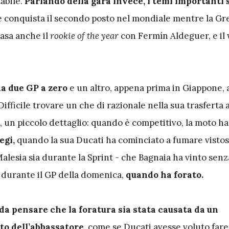
abile.
Parlando della gara invece, i temi importanti 
 conquista il secondo posto nel mondiale mentre la Gre
casa anche il
rookie of the year
con Fermín Aldeguer, e i
a due GP a zero
e un altro, appena prima in Giappone, 
ifficile trovare un che di razionale nella sua trasferta a
, un piccolo dettaglio: quando è competitivo, la moto ha
egi,
quando la sua Ducati ha cominciato a fumare visto
alesia sia durante la Sprint - che Bagnaia ha vinto senz
 durante il GP della domenica,
quando ha forato.
da pensare che la foratura sia stata causata da un
o dell’abbassatore,
come se Ducati avesse voluto fare