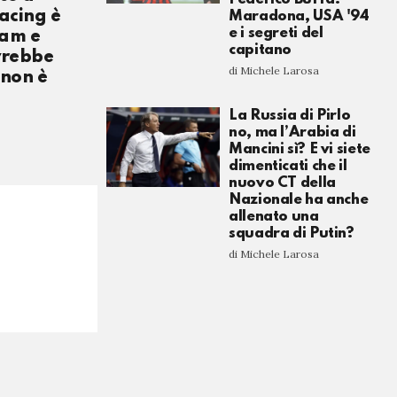
acing è
Maradona, USA '94
e i segreti del
eam e
capitano
vrebbe
di Michele Larosa
 non è
La Russia di Pirlo
no, ma l’Arabia di
Mancini sì? E vi siete
dimenticati che il
nuovo CT della
Nazionale ha anche
allenato una
squadra di Putin?
di Michele Larosa