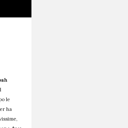
oah
l
po le
ler ha
vissime,