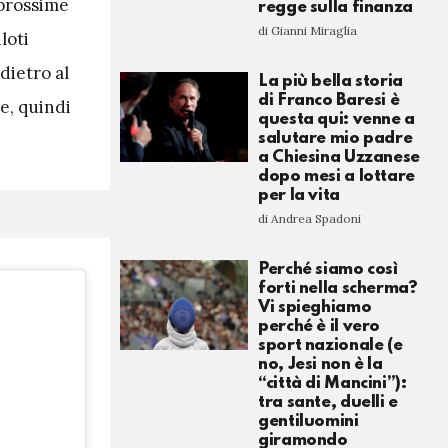
 prossime
regge sulla finanza
di Gianni Miraglia
loti
dietro al
La più bella storia
di Franco Baresi è
e, quindi
questa qui: venne a
salutare mio padre
a Chiesina Uzzanese
dopo mesi a lottare
per la vita
di Andrea Spadoni
Perché siamo così
forti nella scherma?
Vi spieghiamo
perché è il vero
sport nazionale (e
no, Jesi non è la
“città di Mancini”):
tra sante, duelli e
gentiluomini
giramondo