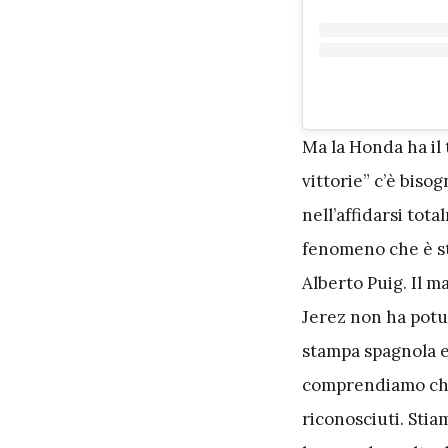
M
a la Honda ha i
vittorie” c’è biso
nell’affidarsi tot
fenomeno che è st
Alberto Puig. Il m
Jerez non ha potut
stampa spagnola e
comprendiamo che 
riconosciuti. Sti