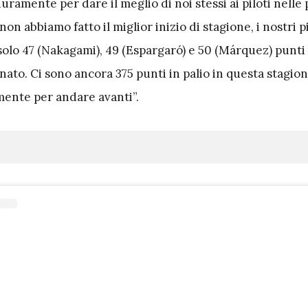
ramente per dare il meglio di noi stessi ai piloti nelle
on abbiamo fatto il miglior inizio di stagione, i nostri pi
lo 47 (Nakagami), 49 (Espargaró) e 50 (Márquez) punti 
ato. Ci sono ancora 375 punti in palio in questa stagion
mente per andare avanti”.