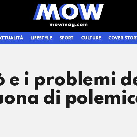
ATTUALITÀ
LIFESTYLE
SPORT
CULTURE
COVER STOR
 e i problemi d
suona di polemi