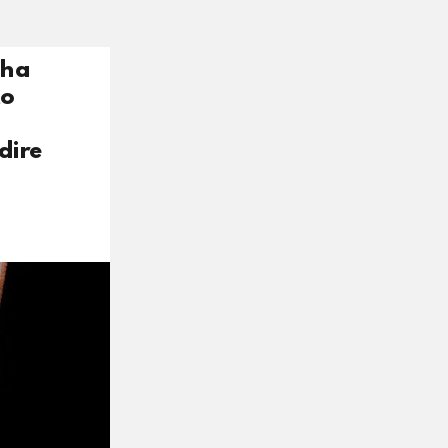
 ha
to
dire