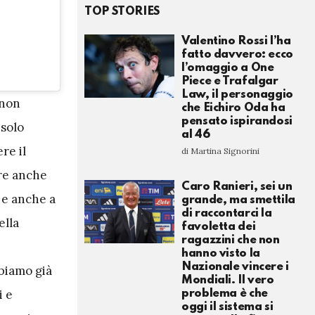
TOP STORIES
Valentino Rossi l’ha
fatto davvero: ecco
l’omaggio a One
Piece e Trafalgar
Law, il personaggio
“non
che Eichiro Oda ha
pensato ispirandosi
 solo
al 46
re il
di Martina Signorini
re anche
Caro Ranieri, sei un
 e anche a
grande, ma smettila
di raccontarci la
ella
favoletta dei
ragazzini che non
hanno visto la
Nazionale vincere i
biamo già
Mondiali. Il vero
i e
problema è che
oggi il sistema si