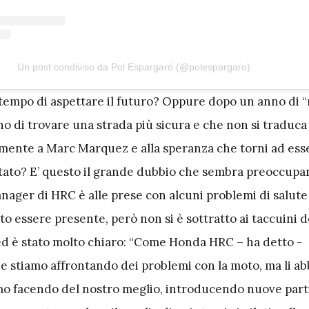
Un post condiviso da Pol Espargaró (@polespargaro)
l tempo di aspettare il futuro? Oppure dopo un anno di 
gno di trovare una strada più sicura e che non si traduca
almente a Marc Marquez e alla speranza che torni ad esse
ato? E’ questo il grande dubbio che sembra preoccupa
anager di HRC è alle prese con alcuni problemi di salute
o essere presente, però non si è sottratto ai taccuini d
d è stato molto chiaro: “Come Honda HRC – ha detto -
stiamo affrontando dei problemi con la moto, ma li ab
amo facendo del nostro meglio, introducendo nuove part