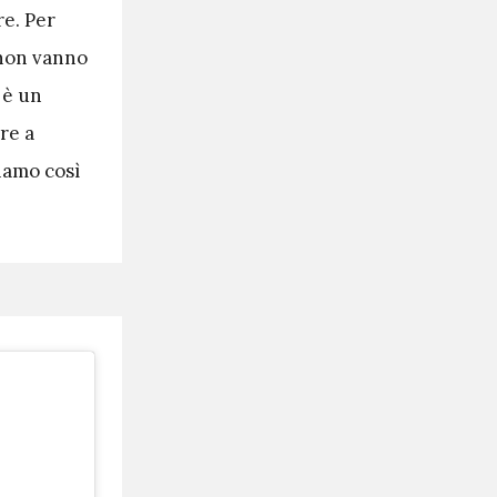
re. Per
 non vanno
 è un
re a
iamo così