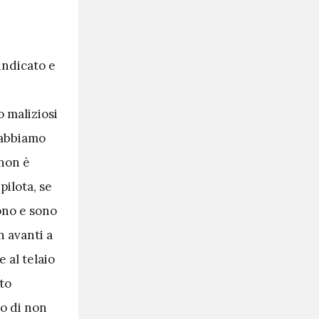
indicato e
o maliziosi
’abbiamo
 non è
pilota, se
ono e sono
n avanti a
 al telaio
ato
o di non