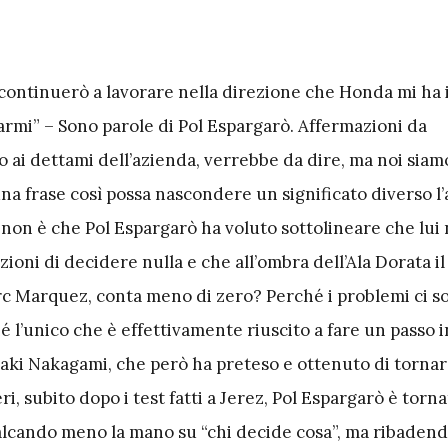
 continuerò a lavorare nella direzione che Honda mi ha 
armi” – Sono parole di Pol Espargarò. Affermazioni da
io ai dettami dell’azienda, verrebbe da dire, ma noi siam
una frase così possa nascondere un significato diverso l
 non è che Pol Espargarò ha voluto sottolineare che lui
ioni di decidere nulla e che all’ombra dell’Ala Dorata il 
c Marquez, conta meno di zero? Perché i problemi ci s
é l’unico che è effettivamente riuscito a fare un passo i
aki Nakagami, che però ha preteso e ottenuto di tornare
ri, subito dopo i test fatti a Jerez, Pol Espargarò è torn
alcando meno la mano su “chi decide cosa”, ma ribadend