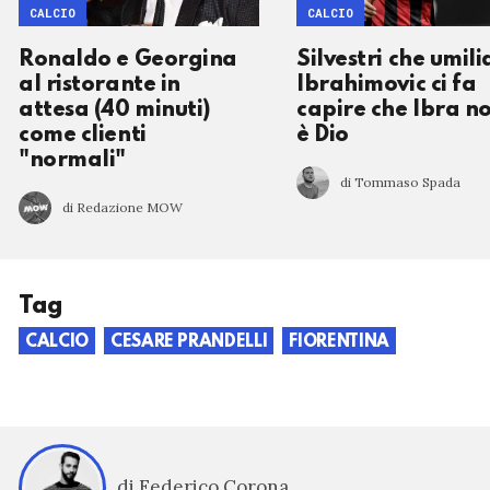
CALCIO
CALCIO
Ronaldo e Georgina
Silvestri che umili
al ristorante in
Ibrahimovic ci fa
attesa (40 minuti)
capire che Ibra n
come clienti
è Dio
"normali"
di Tommaso Spada
di Redazione MOW
Tag
CALCIO
CESARE PRANDELLI
FIORENTINA
di Federico Corona