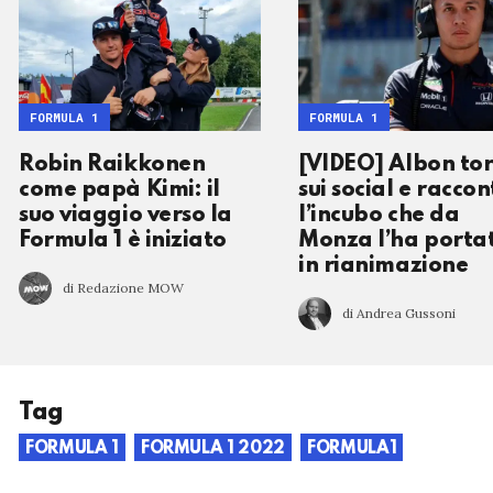
FORMULA 1
FORMULA 1
Robin Raikkonen
[VIDEO] Albon to
come papà Kimi: il
sui social e racco
suo viaggio verso la
l’incubo che da
Formula 1 è iniziato
Monza l’ha porta
in rianimazione
di Redazione MOW
di Andrea Gussoni
Tag
FORMULA 1
FORMULA 1 2022
FORMULA1