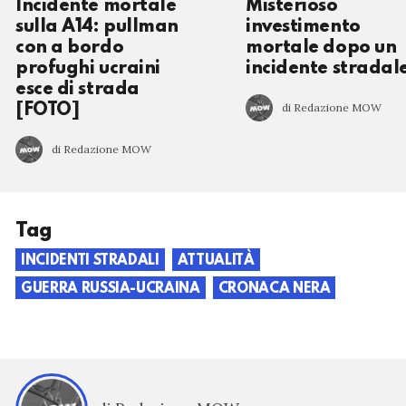
Incidente mortale
Misterioso
sulla A14: pullman
investimento
con a bordo
mortale dopo un
profughi ucraini
incidente stradal
esce di strada
di Redazione MOW
[FOTO]
di Redazione MOW
Tag
INCIDENTI STRADALI
ATTUALITÀ
GUERRA RUSSIA-UCRAINA
CRONACA NERA