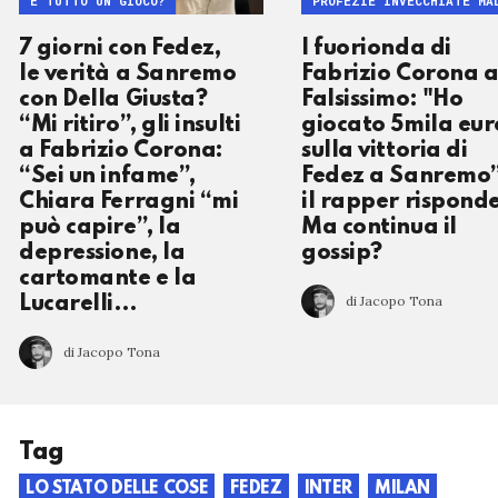
È TUTTO UN GIOCO?
PROFEZIE INVECCHIATE MA
7 giorni con Fedez,
I fuorionda di
le verità a Sanremo
Fabrizio Corona 
con Della Giusta?
Falsissimo: "Ho
“Mi ritiro”, gli insulti
giocato 5mila eur
a Fabrizio Corona:
sulla vittoria di
“Sei un infame”,
Fedez a Sanremo”
Chiara Ferragni “mi
il rapper rispond
può capire”, la
Ma continua il
depressione, la
gossip?
cartomante e la
di Jacopo Tona
Lucarelli…
di Jacopo Tona
Tag
LO STATO DELLE COSE
FEDEZ
INTER
MILAN