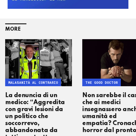
MORE
MALASANITÀ AL CONTRARIO
THE GOOD DOCTOR
La denuncia di un
Non sarebbe il ca
medico: “Aggredita
che ai medici
con gravi lesioni da
insegnassero anc
un politico che
umanità ed
soccorrevo,
empatia? Cronac
abbandonata da
horror dal pront