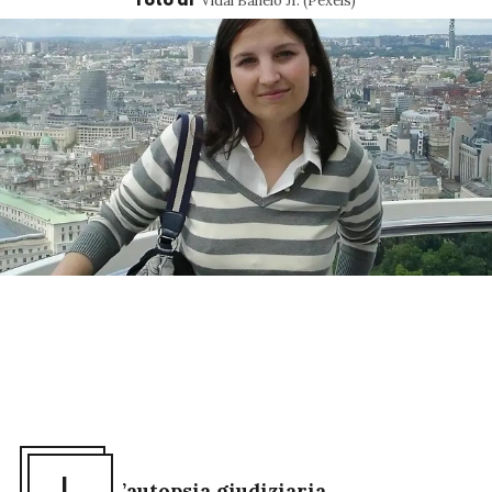
Vidal Balielo Jr. (Pexels)
Foto di
’autopsia giudiziaria
,