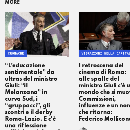
MORE
CRONACHE
VIBRAZIONI NELLA CAPITA
“L’educazione
I retroscena del
sentimentale” da
cinema di Roma:
ultras del ministro
alle spalle del
Giuli: “il
ministro Giuli c’è 
Melanzana” in
mondo che si muo
curva Sud, i
Commissioni,
“gruppacci”, gli
influenze e un no
scontri e il derby
che ritorna:
Roma-Lazio. E c'è
Federico Mollicon
una riflessione