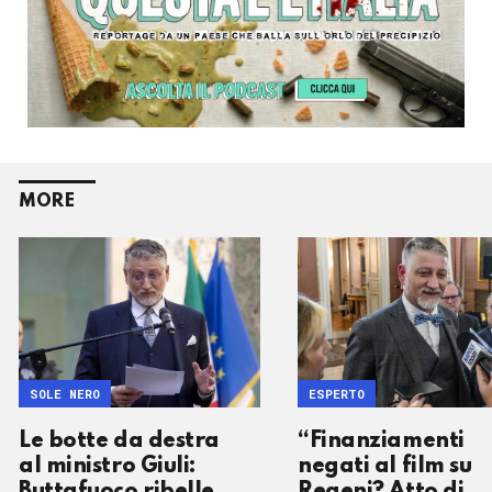
MORE
SOLE NERO
ESPERTO
Le botte da destra
“Finanziamenti
al ministro Giuli:
negati al film su