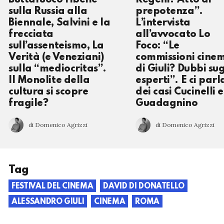
Buttafuoco ribelle
Regeni? Atto di
sulla Russia alla
prepotenza”.
Biennale, Salvini e la
L’intervista
frecciata
all’avvocato Lo
sull’assenteismo, La
Foco: “Le
Verità (e Veneziani)
commissioni cine
sulla “mediocritas”.
di Giuli? Dubbi sug
Il Monolite della
esperti”. E ci parl
cultura si scopre
dei casi Cucinelli e
fragile?
Guadagnino
di Domenico Agrizzi
di Domenico Agrizzi
Tag
FESTIVAL DEL CINEMA
DAVID DI DONATELLO
ALESSANDRO GIULI
CINEMA
ROMA