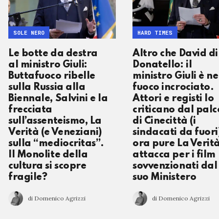
SOLE NERO
HARD TIMES
Le botte da destra
Altro che David di
al ministro Giuli:
Donatello: il
Buttafuoco ribelle
ministro Giuli è ne
sulla Russia alla
fuoco incrociato.
Biennale, Salvini e la
Attori e registi lo
frecciata
criticano dal palc
sull’assenteismo, La
di Cinecittà (i
Verità (e Veneziani)
sindacati da fuori
sulla “mediocritas”.
ora pure La Verità
Il Monolite della
attacca per i film
cultura si scopre
sovvenzionati dal
fragile?
suo Ministero
di Domenico Agrizzi
di Domenico Agrizzi