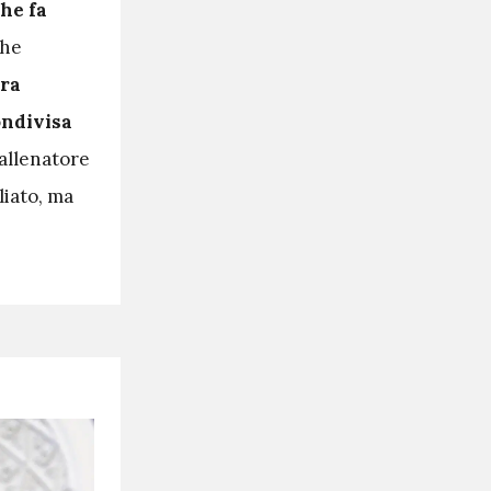
he fa
che
era
ondivisa
 allenatore
liato, ma