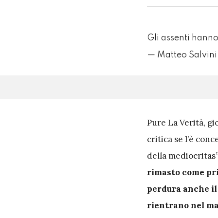
Gli assenti hanno
— Matteo Salvin
P
ure La Verità, gi
critica se l’è conc
della mediocritas
rimasto come pr
perdura anche il
rientrano nel m