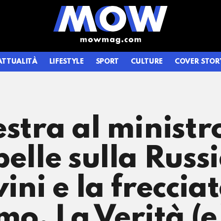
ATTUALITÀ
LIFESTYLE
SPORT
CULTURE
COVER STOR
stra al ministro
elle sulla Russi
ini e la freccia
mo, La Verità (