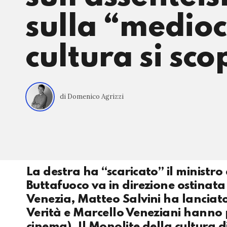
sulla “mediocr
cultura si sco
di Domenico Agrizzi
La destra ha “scaricato” il ministr
Buttafuoco va in direzione ostinata 
Venezia, Matteo Salvini ha lanciato 
Verità e Marcello Veneziani hanno p
cinema). Il Monolite della cultura di