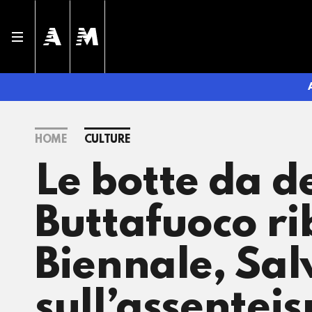
HOME
CULTURE
Le botte da de
Buttafuoco rib
Biennale, Salv
sull’assenteis