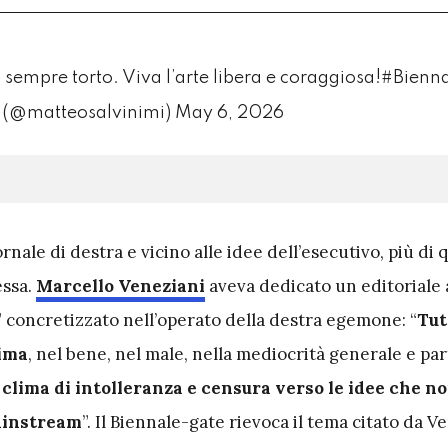
 sempre torto. Viva l’arte libera e coraggiosa!
#Bienna
i (@matteosalvinimi)
May 6, 2026
ornale di destra e vicino alle idee dell’esecutivo, più di
essa.
Marcello Veneziani
aveva dedicato un editoriale a
” concretizzato nell’operato della destra egemone: “
Tut
ima
, nel bene, nel male, nella mediocrità generale e par
 clima di intolleranza e censura verso le idee che n
ainstream
”. Il Biennale-gate rievoca il tema citato da Ve