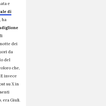
nata e
ale di
, ha
padiglione
di
 notte dei
uori da
do del
coloro che,
 E invece
st su X in
ssenti
, era Giuli.