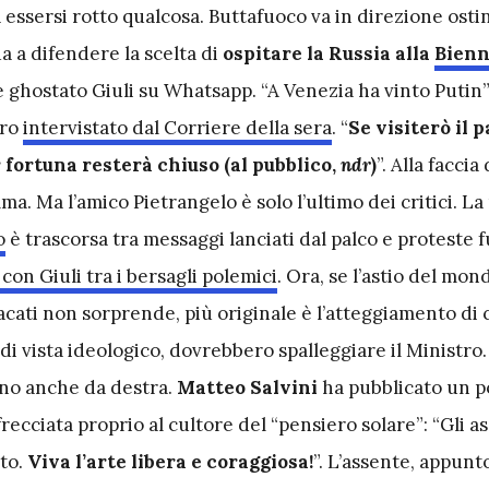
essersi rotto qualcosa. Buttafuoco va in direzione osti
a a difendere la scelta di
ospitare la Russia alla
Bienn
 ghostato Giuli su Whatsapp. “A Venezia ha vinto Putin”
tro
intervistato dal Corriere della sera
. “
Se visiterò il 
 fortuna resterà chiuso (al pubblico,
ndr
)
”. Alla faccia 
a. Ma l’amico Pietrangelo è solo l’ultimo dei critici. La
o
è trascorsa tra messaggi lanciati dal palco e proteste f
con Giuli tra i bersagli polemici
. Ora, se l’astio del mon
cati non sorprende, più originale è l’atteggiamento di 
i vista ideologico, dovrebbero spalleggiare il Ministro.
ono anche da destra.
Matteo Salvini
ha pubblicato un po
ecciata proprio al cultore del “pensiero solare”: “Gli a
to.
Viva l’arte libera e coraggiosa!
”. L’assente, appunto