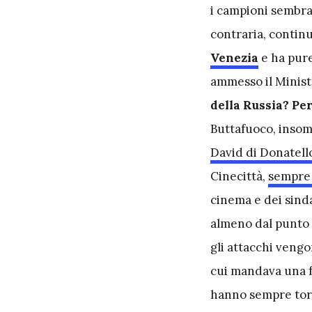
i campioni sembra 
contraria, continu
Venezia
e ha pure
ammesso il Minis
della Russia? Per
Buttafuoco, insomm
David di Donatell
Cinecittà,
sempre 
cinema e dei sinda
almeno dal punto d
gli attacchi veng
cui mandava una fr
hanno sempre tor