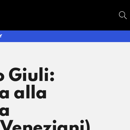
SEARCH
Y
 Giuli:
a alla
ta
e Veneziani)