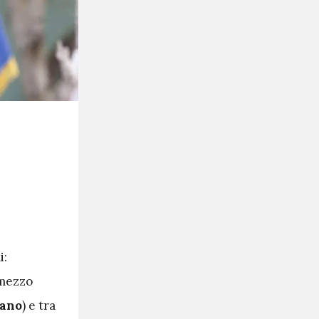
i:
 mezzo
iano
) e tra