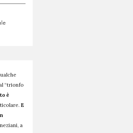
le
 qualche
l “trionfo
to è
ticolare.
E
on
neziani, a