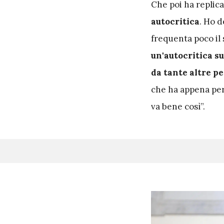
Che poi ha replica
autocritica
. Ho d
frequenta poco il 
un'autocritica su
da tante altre p
che ha appena pers
va bene così”.