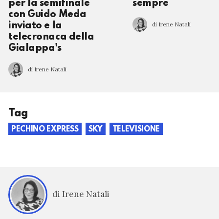
per la semifinale
sempre
con Guido Meda
di Irene Natali
inviato e la
telecronaca della
Gialappa's
di Irene Natali
Tag
PECHINO EXPRESS
SKY
TELEVISIONE
di Irene Natali