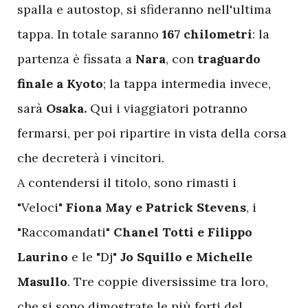
spalla e autostop, si sfideranno nell'ultima
tappa. In totale saranno
167 chilometri
: la
partenza è fissata a
Nara
, con
traguardo
finale a Kyoto
; la tappa intermedia invece,
sarà
Osaka.
Qui i viaggiatori potranno
fermarsi, per poi ripartire in vista della corsa
che decreterà i vincitori.
A contendersi il titolo, sono rimasti i
"Veloci"
Fiona May e Patrick Stevens
, i
"Raccomandati"
Chanel Totti e Filippo
Laurino
e le "Dj"
Jo Squillo e Michelle
Masullo
. Tre coppie diversissime tra loro,
che si sono dimostrate le più forti del